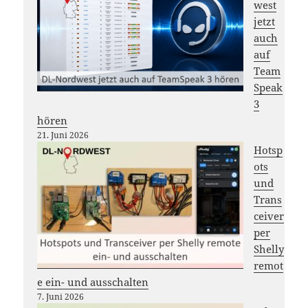
west
jetzt
auch
auf
Team
Speak
3
hören
21. Juni 2026
Hotsp
ots
und
Trans
ceiver
per
Shelly
remot
e ein- und ausschalten
7. Juni 2026