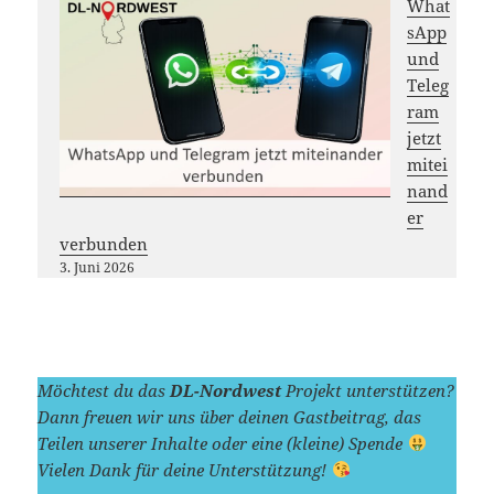
What
sApp
und
Teleg
ram
jetzt
mitei
nand
er
verbunden
3. Juni 2026
Möchtest du das
DL-Nordwest
Projekt unterstützen?
Dann freuen wir uns über deinen Gastbeitrag, das
Teilen unserer Inhalte oder eine (kleine) Spende
Vielen Dank für deine Unterstützung!