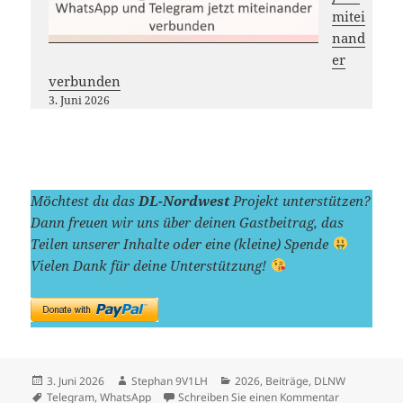
mitei
nand
er
verbunden
3. Juni 2026
Möchtest du das
DL-Nordwest
Projekt unterstützen?
Dann freuen wir uns über deinen Gastbeitrag, das
Teilen unserer Inhalte oder eine (kleine) Spende
Vielen Dank für deine Unterstützung!
Veröffentlicht
Autor
Kategorien
3. Juni 2026
Stephan 9V1LH
2026
,
Beiträge
,
DLNW
am
Schlagwörter
zu WhatsApp
Telegram
,
WhatsApp
Schreiben Sie einen Kommentar