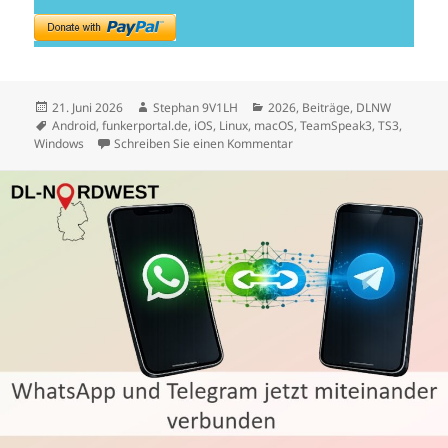
Veröffentlicht
Autor
Kategorien
21. Juni 2026
Stephan 9V1LH
2026
,
Beiträge
,
DLNW
am
Schlagwörter
Android
,
funkerportal.de
,
iOS
,
Linux
,
macOS
,
TeamSpeak3
,
TS3
,
zu DL-Nordwest jetzt auch 
Windows
Schreiben Sie einen Kommentar