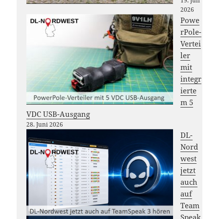
19. Juli
2026
Powe
rPole-
Vertei
ler
mit
integr
ierte
m 5
VDC USB-Ausgang
28. Juni 2026
DL-
Nord
west
jetzt
auch
auf
Team
Speak