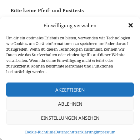
Bitte keine Pfeif- und Pusttests
Am besten beobachtet ihr die Anzeige während
Einwilligung verwalten
eines normalen QSOs. Bitte nicht pfeifen oder
Um dir ein optimales Erlebnis zu bieten, verwenden wir Technologien
pusten – ihr stört damit 100 andere User und in
wie Cookies, um Geräteinformationen zu speichern und/oder darauf
einem normalen QSO macht ihr das ja auch nicht.
zuzugreifen. Wenn du diesen Technologien zustimmst, können wir
Außerdem gibt es im Modul Z noch unsere Echo-
Daten wie das Surfverhalten oder eindeutige IDs auf dieser Website
verarbeiten. Wenn du deine Einwillligung nicht erteilst oder
Funktion, mit der man sich auch selbst zurückhören
zurückziehst, können bestimmte Merkmale und Funktionen
kann.
beeinträchtigt werden.
AKZEPTIEREN
ABLEHNEN
Wo funktioniert die Mic-Gain Anzeige?
EINSTELLUNGEN ANSEHEN
Die Mic-Gain Anzeige funktioniert nur auf DL-
Cookie-Richtlinie
Datenschutzerklärung
Impressum
Nordwest selbst, also im XLX-Raum nur auf Modul