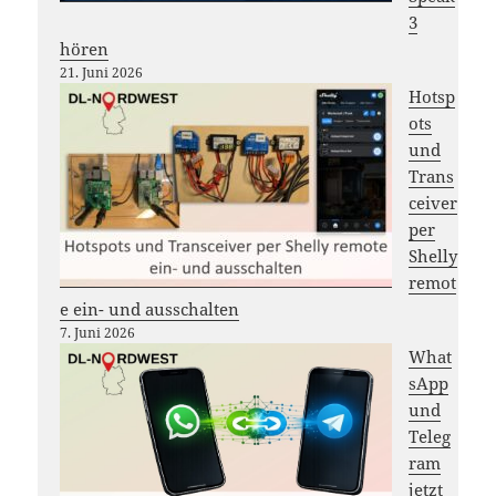
3
hören
21. Juni 2026
Hotsp
ots
und
Trans
ceiver
per
Shelly
remot
e ein- und ausschalten
7. Juni 2026
What
sApp
und
Teleg
ram
jetzt