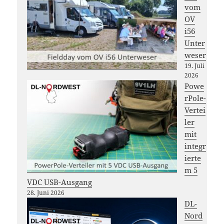
vom
OV
i56
Unter
weser
19. Juli
2026
Powe
rPole-
Vertei
ler
mit
integr
ierte
m 5
VDC USB-Ausgang
28. Juni 2026
DL-
Nord