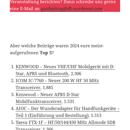
Veranstaltung berichten? Dann schreibe uns gerne
eine E-Mail an
gastbeitrag@dl-nordwest.com
.
Aber welche Beiträge waren 2024 eure meist-
aufgerufenen
Top 5
?
KENWOOD – Neues VHF/UHF Mobilgerät mit D-
Star, APRS und Bluetooth
, 2.306
ICOM IC-7760 – Neuer 200 W HF 50 MHz
Transceiver
, 1.885
Kenwood – Neuer APRS D-Star
Mobilfunktransceiver
, 1.531
AIOC – Der Wunderadapter für Handfunkgeräte –
Teil 1 (Einführung und Bestellung)
, 1.513
Yaesu FTX-1F – HF/50/144/430 MHz Allmode SDR
Transceiver
, 1.366