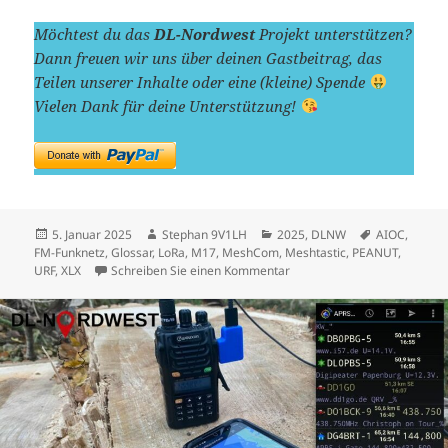
Möchtest du das
DL-Nordwest
Projekt unterstützen?
Dann freuen wir uns über deinen Gastbeitrag, das
Teilen unserer Inhalte oder eine (kleine) Spende
Vielen Dank für deine Unterstützung!
Veröffentlicht
Autor
Kategorien
Schlagwörte
5. Januar 2025
Stephan 9V1LH
2025
,
DLNW
AIOC
,
am
FM-Funknetz
,
Glossar
,
LoRa
,
M17
,
MeshCom
,
Meshtastic
,
PEANUT
,
zu DLNW Rückblick 2024, Au
URF
,
XLX
Schreiben Sie einen Kommentar