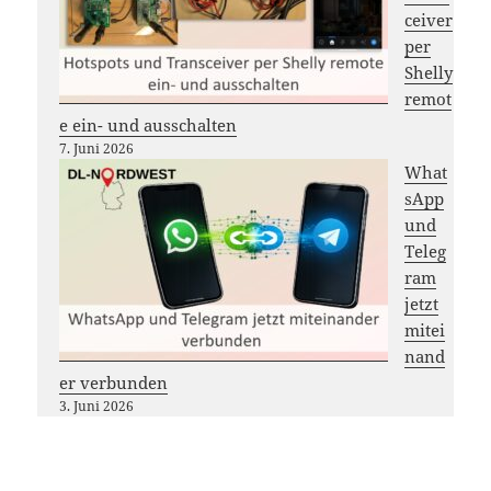
ceiver
per
Shelly
remot
e ein- und ausschalten
7. Juni 2026
What
sApp
und
Teleg
ram
jetzt
mitei
nand
er verbunden
3. Juni 2026