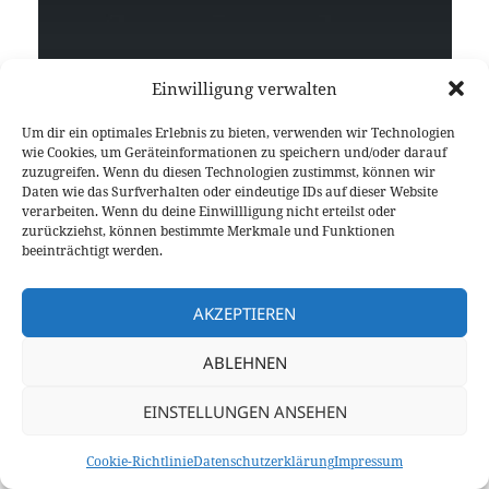
Einwilligung verwalten
Um dir ein optimales Erlebnis zu bieten, verwenden wir Technologien
wie Cookies, um Geräteinformationen zu speichern und/oder darauf
Verbindungseinstellungen in APRSdroid
zuzugreifen. Wenn du diesen Technologien zustimmst, können wir
Daten wie das Surfverhalten oder eindeutige IDs auf dieser Website
verarbeiten. Wenn du deine Einwillligung nicht erteilst oder
Jetzt stellen wir die Audioausgabe am verwendeten
zurückziehst, können bestimmte Merkmale und Funktionen
Android-Gerät noch auf
maximal
, damit genug NF-
beeinträchtigt werden.
Hub erzeugt wird. Damit ist die Konfiguration von
APRSdroid dann aber auch schon abgeschlossen,
AKZEPTIEREN
und wir können uns nun dem Handfunkgerät
widmen.
ABLEHNEN
EINSTELLUNGEN ANSEHEN
Einstellungen Funkgerät
Cookie-Richtlinie
Datenschutzerklärung
Impressum