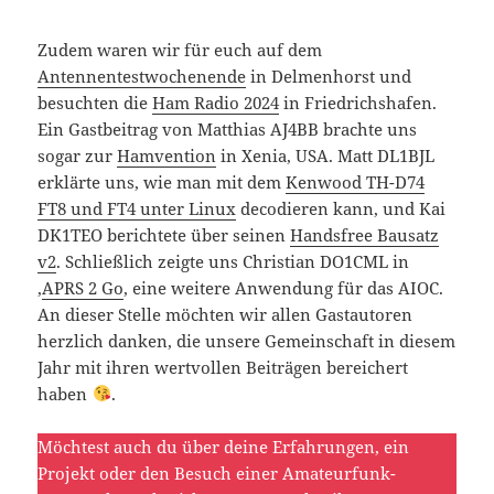
Zudem waren wir für euch auf dem
Antennentestwochenende
in Delmenhorst und
besuchten die
Ham Radio 2024
in Friedrichshafen.
Ein Gastbeitrag von Matthias AJ4BB brachte uns
sogar zur
Hamvention
in Xenia, USA. Matt DL1BJL
erklärte uns, wie man mit dem
Kenwood TH-D74
FT8 und FT4 unter Linux
decodieren kann, und Kai
DK1TEO berichtete über seinen
Handsfree Bausatz
v2
. Schließlich zeigte uns Christian DO1CML in
‚
APRS 2 Go
‚ eine weitere Anwendung für das AIOC.
An dieser Stelle möchten wir allen Gastautoren
herzlich danken, die unsere Gemeinschaft in diesem
Jahr mit ihren wertvollen Beiträgen bereichert
haben
.
Möchtest auch du über deine Erfahrungen, ein
Projekt oder den Besuch einer Amateurfunk-