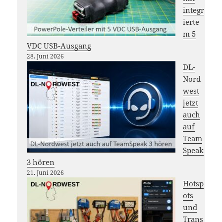
integr
ierte
m 5
VDC USB-Ausgang
28. Juni 2026
DL-
Nord
west
jetzt
auch
auf
Team
Speak
3 hören
21. Juni 2026
Hotsp
ots
und
Trans