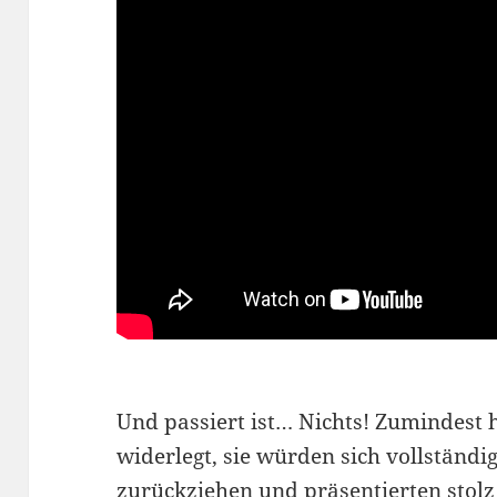
Und passiert ist… Nichts! Zumindest 
widerlegt, sie würden sich vollstän
zurückziehen und präsentierten stolz