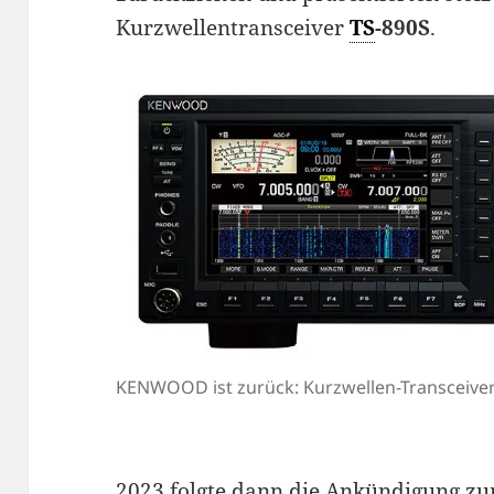
Kurzwellentransceiver
TS
-890S
.
KENWOOD ist zurück: Kurzwellen-Transceiver
2023 folgte dann die Ankündigung z