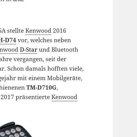
A stellte
Kenwood
2016
H-D74
vor, welches neben
nwood
D-Star
und Bluetooth
Jahre vergangen, seit der
r. Schon damals hofften viele,
lgejahr mit einem Mobilgeräte,
chienenen
TM-D710G
,
 2017 präsentierte
Kenwood