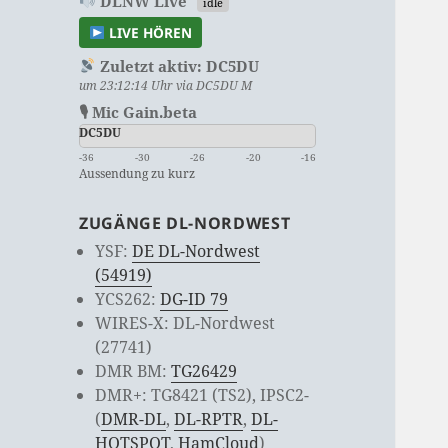
DLNW Live
idle
LIVE HÖREN
Zuletzt aktiv:
DC5DU
um 23:12:14 Uhr via DC5DU M
🎙 Mic Gain.beta
DC5DU
-36
-30
-26
-20
-16
Aussendung zu kurz
ZUGÄNGE DL-NORDWEST
YSF:
DE DL-Nordwest
(54919)
YCS262:
DG-ID 79
WIRES-X: DL-Nordwest
(27741)
DMR BM:
TG26429
DMR+: TG8421 (TS2), IPSC2-
(
DMR-DL
,
DL-RPTR
,
DL-
HOTSPOT
,
HamCloud
)