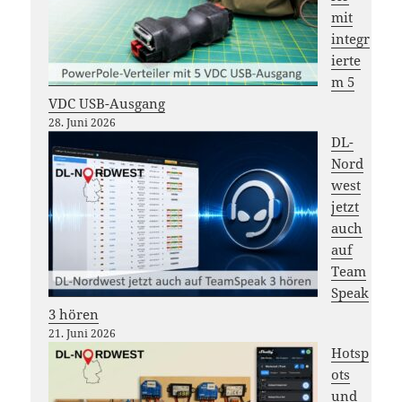
mit
integr
ierte
m 5
VDC USB-Ausgang
28. Juni 2026
DL-
Nord
west
jetzt
auch
auf
Team
Speak
3 hören
21. Juni 2026
Hotsp
ots
und