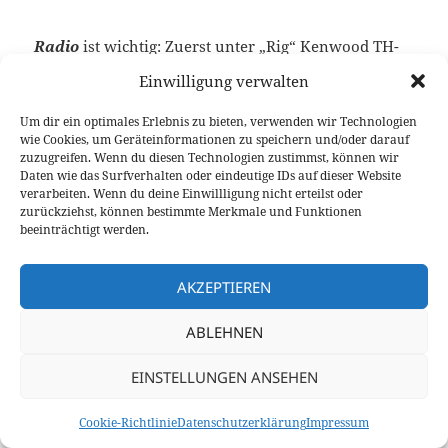
Radio
ist wichtig: Zuerst unter „Rig“ Kenwood TH-
D74 auswählen. Beim „Serial Port“ muss man
Einwilligung verwalten
ermitteln, wo die Handfunke per USB angeschlossen
ist. Dazu auf der Konsole das folgende Kommando
Um dir ein optimales Erlebnis zu bieten, verwenden wir Technologien
wie Cookies, um Geräteinformationen zu speichern und/oder darauf
eintippen:
zuzugreifen. Wenn du diesen Technologien zustimmst, können wir
Daten wie das Surfverhalten oder eindeutige IDs auf dieser Website
sudo ls -l /dev/serial/by-id/
verarbeiten. Wenn du deine Einwillligung nicht erteilst oder
zurückziehst, können bestimmte Merkmale und Funktionen
beeinträchtigt werden.
Das wird z.B. „
usb-JVCKENWOOD_TH-D75-if00 ->
../../ttyACM0
“ liefern oder ttyACM3 oder wie auch
immer. ttyACMx wird es sein und die Nummer ist
AKZEPTIEREN
wichtig.
ABLEHNEN
EINSTELLUNGEN ANSEHEN
Ermittlung der Com-Port Nummer des TH-D75
Cookie-Richtlinie
Datenschutzerklärung
Impressum