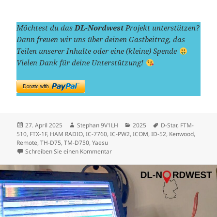
Möchtest du das
DL-Nordwest
Projekt unterstützen?
Dann freuen wir uns über deinen Gastbeitrag, das
Teilen unserer Inhalte oder eine (kleine) Spende
Vielen Dank für deine Unterstützung!
Veröffentlicht
Autor
Kategorien
Schlagwörter
27. April 2025
Stephan 9V1LH
2025
D-Star
,
FTM-
am
510
,
FTX-1F
,
HAM RADIO
,
IC-7760
,
IC-PW2
,
ICOM
,
ID-52
,
Kenwood
,
Remote
,
TH-D75
,
TM-D750
,
Yaesu
zu Vorschau HAM RADIO 2025: „Remote
Schreiben Sie einen Kommentar