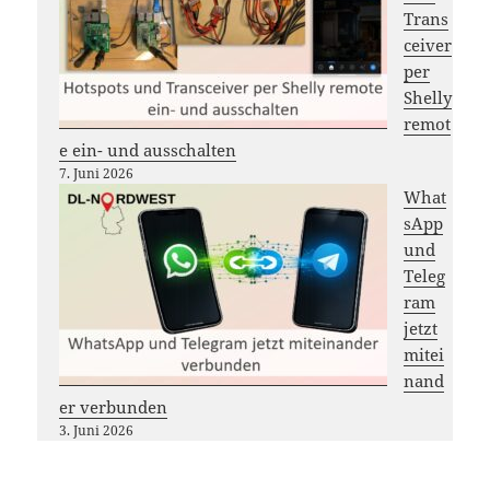
Trans
ceiver
per
Shelly
remot
e ein- und ausschalten
7. Juni 2026
What
sApp
und
Teleg
ram
jetzt
mitei
nand
er verbunden
3. Juni 2026