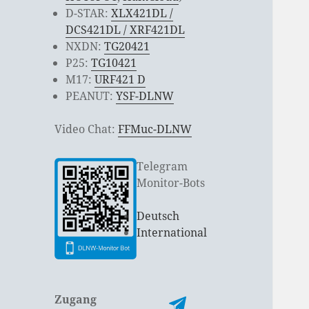
D-STAR:
XLX421DL /
DCS421DL / XRF421DL
NXDN:
TG20421
P25:
TG10421
M17:
URF421 D
PEANUT:
YSF-DLNW
Video Chat:
FFMuc-DLNW
Telegram
Monitor-Bots
Deutsch
International
Zugang