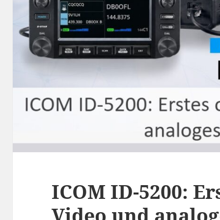
ICOM ID-5200: Ers
Video und analo