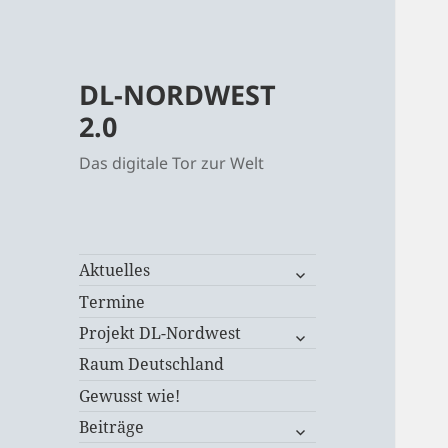
DL-NORDWEST
2.0
Das digitale Tor zur Welt
untermenü
Aktuelles
öffnen
Termine
untermenü
Projekt DL-Nordwest
öffnen
Raum Deutschland
Gewusst wie!
untermenü
Beiträge
öffnen