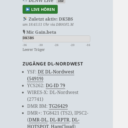
DLNW Live
idle
LIVE HÖREN
Zuletzt aktiv:
DK5BS
um 18:45:51 Uhr via DB0OFL M
🎙 Mic Gain.beta
DK5BS
-36
-30
-26
-20
-16
Leerer Träger
ZUGÄNGE DL-NORDWEST
YSF:
DE DL-Nordwest
(54919)
YCS262:
DG-ID 79
WIRES-X: DL-Nordwest
(27741)
DMR BM:
TG26429
DMR+: TG8421 (TS2), IPSC2-
(
DMR-DL
,
DL-RPTR
,
DL-
HOTSPOT
,
HamCloud
)