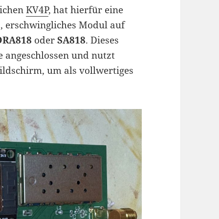
eichen
KV4P
, hat hierfür eine
s, erschwingliches Modul auf
DRA818
oder
SA818
. Dieses
e angeschlossen und nutzt
ldschirm, um als vollwertiges