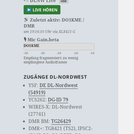
DLNW Live
idle
LIVE HÖREN
Zuletzt aktiv:
DO1KME /
DMR
um 19:16:10 Uhr via XLX421 G
🎙 Mic Gain.beta
DO1KME
-36
-30
-26
-20
-16
Empfang fragmentiert: zu wenig
empfangene Audioframes
ZUGÄNGE DL-NORDWEST
YSF:
DE DL-Nordwest
(54919)
YCS262:
DG-ID 79
WIRES-X: DL-Nordwest
(27741)
DMR BM:
TG26429
DMR+: TG8421 (TS2), IPSC2-