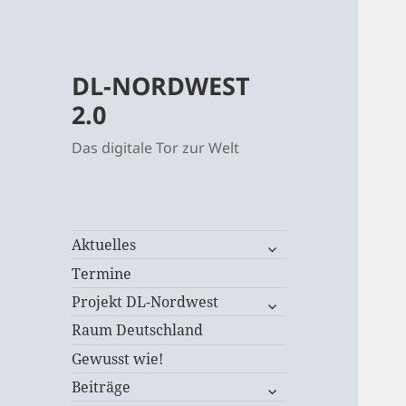
DL-NORDWEST
2.0
Das digitale Tor zur Welt
untermenü
Aktuelles
öffnen
Termine
untermenü
Projekt DL-Nordwest
öffnen
Raum Deutschland
Gewusst wie!
untermenü
Beiträge
öffnen