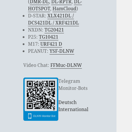
(
DMR-DL
,
DL-RPTR
,
DL-
HOTSPOT
,
HamCloud
)
D-STAR:
XLX421DL /
DCS421DL / XRF421DL
NXDN:
TG20421
P25:
TG10421
M17:
URF421 D
PEANUT:
YSF-DLNW
Video Chat:
FFMuc-DLNW
Telegram
Monitor-Bots
Deutsch
International