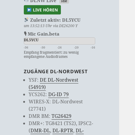
DLNW Live
idle
LIVE HÖREN
Zuletzt aktiv:
DL5YCU
um 13:52:13 Uhr via DE26200 Y
🎙 Mic Gain.beta
DL5YCU
-36
-30
-26
-20
-16
Empfang fragmentiert: zu wenig
empfangene Audioframes
ZUGÄNGE DL-NORDWEST
YSF:
DE DL-Nordwest
(54919)
YCS262:
DG-ID 79
WIRES-X: DL-Nordwest
(27741)
DMR BM:
TG26429
DMR+: TG8421 (TS2), IPSC2-
(
DMR-DL
,
DL-RPTR
,
DL-