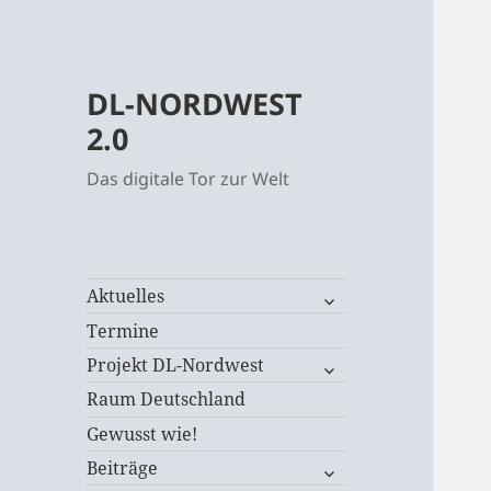
DL-NORDWEST
2.0
Das digitale Tor zur Welt
untermenü
Aktuelles
öffnen
Termine
untermenü
Projekt DL-Nordwest
öffnen
Raum Deutschland
Gewusst wie!
untermenü
Beiträge
öffnen