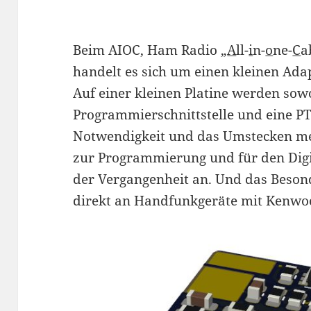
Beim AIOC, Ham Radio „
A
ll-
i
n-
o
ne-
C
a
handelt es sich um einen kleinen Ada
Auf einer kleinen Platine werden sow
Programmierschnittstelle und eine PT
Notwendigkeit und das Umstecken me
zur Programmierung und für den Digi
der Vergangenheit an. Und das Besond
direkt an Handfunkgeräte mit Kenwo