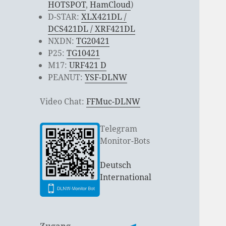
HOTSPOT
,
HamCloud
)
D-STAR:
XLX421DL /
DCS421DL / XRF421DL
NXDN:
TG20421
P25:
TG10421
M17:
URF421 D
PEANUT:
YSF-DLNW
Video Chat:
FFMuc-DLNW
Telegram
Monitor-Bots
Deutsch
International
Zugang