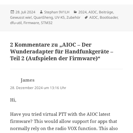
Veröffentlicht
Autor
Kategorien
28. Juli 2024
Stephan 9V1LH
2024
,
AIOC
,
Beiträge
,
am
Schlagwörter
Gewusst wie!
,
QuanSheng
,
UV-K5
,
Zubehör
AIOC
,
Bootloader
,
dfu-util
,
Firmware
,
STM32
2 Kommentare zu „AIOC – Der
Wunderadapter für Handfunkgeräte –
Teil 2 (Aufspielen der Firmware)“
James
sagt:
28. Dezember 2024 um 13:16 Uhr
Hi,
Have you tried virtual PTT with the AIOC latest
firmware? This would allow support for apps that
normally rely on the radio VOX function. This also