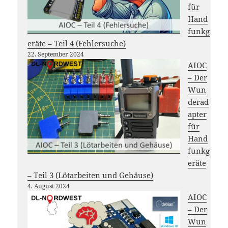
für
Hand
funkg
eräte – Teil 4 (Fehlersuche)
22. September 2024
AIOC
– Der
Wun
derad
apter
für
Hand
funkg
eräte
– Teil 3 (Lötarbeiten und Gehäuse)
4. August 2024
AIOC
– Der
Wun