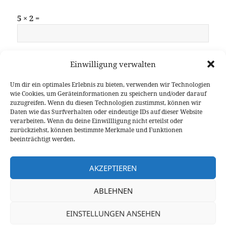
5 × 2 =
Einwilligung verwalten
Um dir ein optimales Erlebnis zu bieten, verwenden wir Technologien
wie Cookies, um Geräteinformationen zu speichern und/oder darauf
zuzugreifen. Wenn du diesen Technologien zustimmst, können wir
Beitragsnavigation
Daten wie das Surfverhalten oder eindeutige IDs auf dieser Website
WEITER
verarbeiten. Wenn du deine Einwillligung nicht erteilst oder
AIOC – Der Wunderadapter für
Nächster
zurückziehst, können bestimmte Merkmale und Funktionen
Handfunkgeräte – Teil 1 (Einführung und
Beitrag
beeinträchtigt werden.
Bestellung)
AKZEPTIEREN
ZURÜCK
AIOC – Der Wunderadapter für
Vorheriger
ABLEHNEN
Handfunkgeräte – Teil 3 (Lötarbeiten und
Beitrag
Gehäuse)
EINSTELLUNGEN ANSEHEN