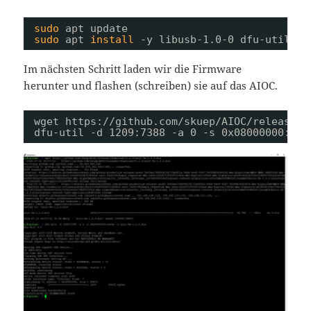
sudo
apt update
sudo
apt 
install
-y libusb-1.0-0 dfu-util
Im nächsten Schritt laden wir die Firmware
herunter und flashen (schreiben) sie auf das AIOC.
wget https:
//github
.com
/skuep/AIOC/releases/
dfu-util -d 1209:7388 -a 0 -s 0x08000000:lea