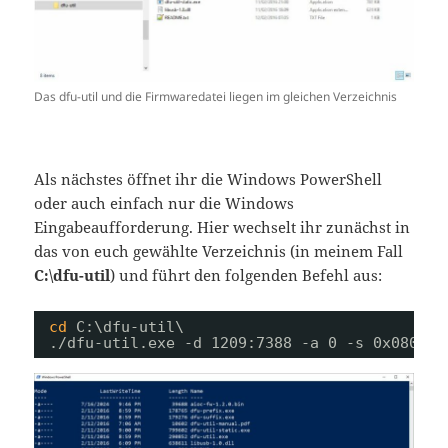
Das dfu-util und die Firmwaredatei liegen im gleichen Verzeichnis
Als nächstes öffnet ihr die Windows PowerShell
oder auch einfach nur die Windows
Eingabeaufforderung. Hier wechselt ihr zunächst in
das von euch gewählte Verzeichnis (in meinem Fall
C:\dfu-util
) und führt den folgenden Befehl aus:
cd
C:\dfu-util\
.
/dfu-util
.exe -d 1209:7388 -a 0 -s 0x080000