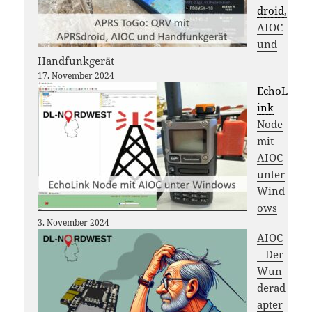
droid
,
AIOC
und
Handfunkgerät
17. November 2024
EchoL
ink
Node
mit
AIOC
unter
Wind
ows
3. November 2024
AIOC
– Der
Wun
derad
apter