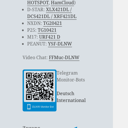
HOTSPOT
,
HamCloud
)
D-STAR:
XLX421DL /
DCS421DL / XRF421DL
NXDN:
TG20421
P25:
TG10421
M17:
URF421 D
PEANUT:
YSF-DLNW
Video Chat:
FFMuc-DLNW
Telegram
Monitor-Bots
Deutsch
International
Zugang