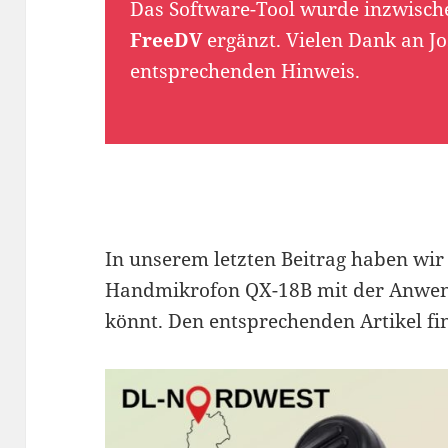
Das Software-Tool wurde inzwisch
FreeDV
ergänzt. Vielen Dank an Jo
entsprechenden Hinweis.
In unserem letzten Beitrag haben wir 
Handmikrofon QX-18B mit der Anwen
könnt. Den entsprechenden Artikel fi