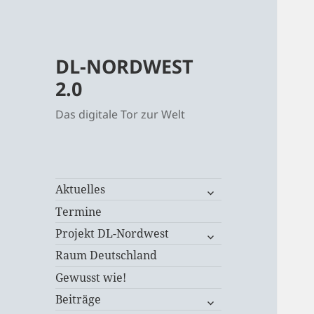
DL-NORDWEST
2.0
Das digitale Tor zur Welt
untermenü
Aktuelles
öffnen
Termine
untermenü
Projekt DL-Nordwest
öffnen
Raum Deutschland
Gewusst wie!
untermenü
Beiträge
öffnen