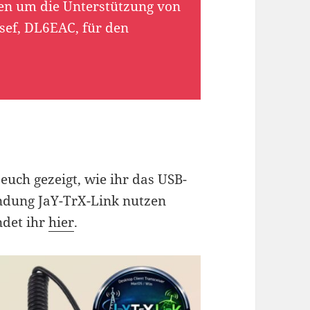
en um die Unterstützung von
sef, DL6EAC, für den
euch gezeigt, wie ihr das USB-
dung JaY-TrX-Link nutzen
ndet ihr
hier
.