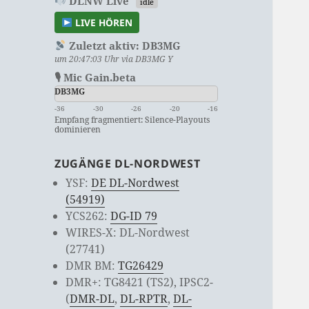
DLNW Live
idle
LIVE HÖREN
Zuletzt aktiv:
DB3MG
um 20:47:03 Uhr via DB3MG Y
🎙 Mic Gain.beta
DB3MG
-36
-30
-26
-20
-16
Empfang fragmentiert: Silence-Playouts
dominieren
ZUGÄNGE DL-NORDWEST
YSF:
DE DL-Nordwest
(54919)
YCS262:
DG-ID 79
WIRES-X: DL-Nordwest
(27741)
DMR BM:
TG26429
DMR+: TG8421 (TS2), IPSC2-
(
DMR-DL
,
DL-RPTR
,
DL-