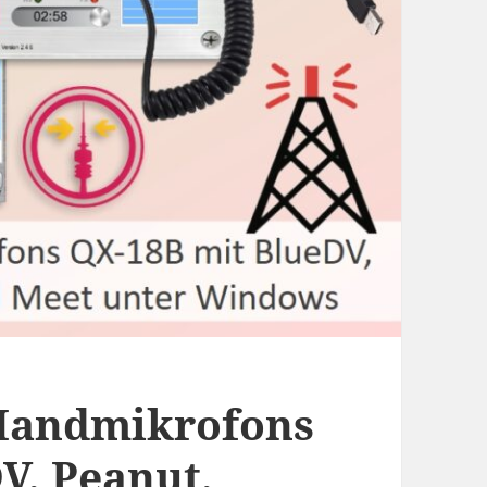
-Handmikrofons
V, Peanut,