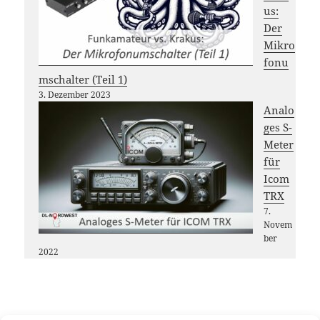
us:
Der
Mikro
fonu
mschalter (Teil 1)
3. Dezember 2023
Analo
ges S-
Meter
für
Icom
TRX
7.
Novem
ber
2022