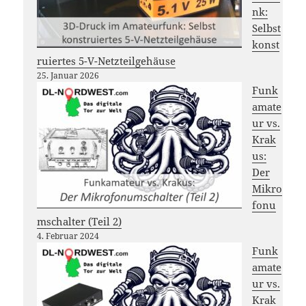
nk:
Selbst
konst
ruiertes 5-V-Netzteilgehäuse
25. Januar 2026
Funk
amate
ur vs.
Krak
us:
Der
Mikro
fonu
mschalter (Teil 2)
4. Februar 2024
Funk
amate
ur vs.
Krak