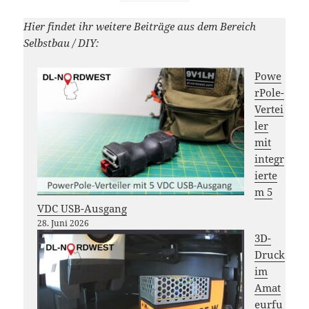
Hier findet ihr weitere Beiträge aus dem Bereich
Selbstbau / DIY:
Powe
rPole-
Vertei
ler
mit
integr
ierte
m 5
VDC USB-Ausgang
28. Juni 2026
3D-
Druck
im
Amat
eurfu