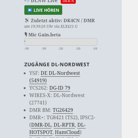
DLNW Live
DK4CN
LIVE HÖREN
Zuletzt aktiv:
DK4CN / DMR
um 19:39:26 Uhr via XLX421 G
🎙 Mic Gain.beta
-
-36
-30
-26
-20
-16
ZUGÄNGE DL-NORDWEST
YSF:
DE DL-Nordwest
(54919)
YCS262:
DG-ID 79
WIRES-X: DL-Nordwest
(27741)
DMR BM:
TG26429
DMR+: TG8421 (TS2), IPSC2-
(
DMR-DL
,
DL-RPTR
,
DL-
HOTSPOT
,
HamCloud
)