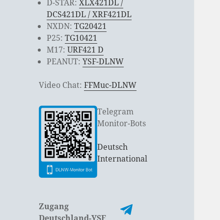
D-STAR:
XLX421DL /
DCS421DL / XRF421DL
NXDN:
TG20421
P25:
TG10421
M17:
URF421 D
PEANUT:
YSF-DLNW
Video Chat:
FFMuc-DLNW
Telegram
Monitor-Bots
Deutsch
International
Zugang
Deutschland-YSF