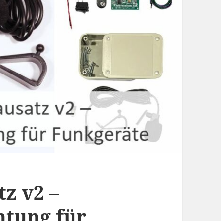
z v2 –
htung für