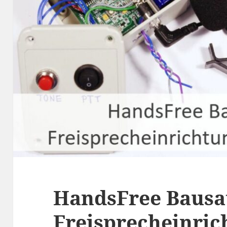
HandsFree Bausat
Freisprecheinric