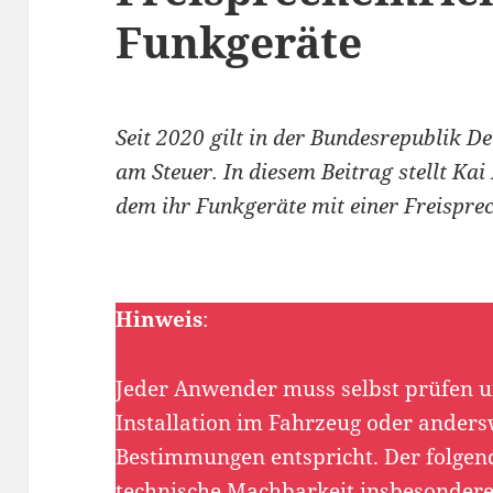
Funkgeräte
Seit 2020 gilt in der Bundesrepublik 
am Steuer. In diesem Beitrag stellt Ka
dem ihr Funkgeräte mit einer Freispre
Hinweis
:
Jeder Anwender muss selbst prüfen un
Installation im Fahrzeug oder anders
Bestimmungen entspricht. Der folgende
technische Machbarkeit insbesondere