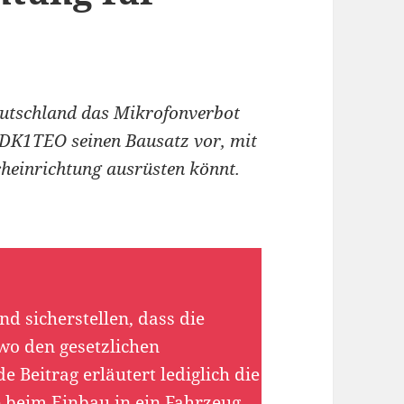
Deutschland das Mikrofonverbot
i DK1TEO seinen Bausatz vor, mit
cheinrichtung ausrüsten könnt.
d sicherstellen, dass die
wo den gesetzlichen
 Beitrag erläutert lediglich die
 beim Einbau in ein Fahrzeug.