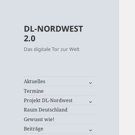
DL-NORDWEST
2.0
Das digitale Tor zur Welt
untermenü
Aktuelles
öffnen
Termine
untermenü
Projekt DL-Nordwest
öffnen
Raum Deutschland
Gewusst wie!
untermenü
Beiträge
öffnen