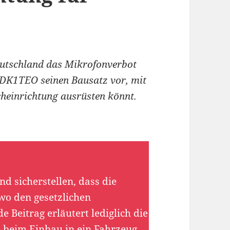
Deutschland das Mikrofonverbot
i DK1TEO seinen Bausatz vor, mit
cheinrichtung ausrüsten könnt.
d sicherstellen, dass die
wo den gesetzlichen
 Beitrag erläutert lediglich die
 beim Einbau in ein Fahrzeug.