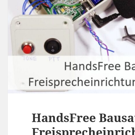
HandsFree Bausat
Freisprecheinric