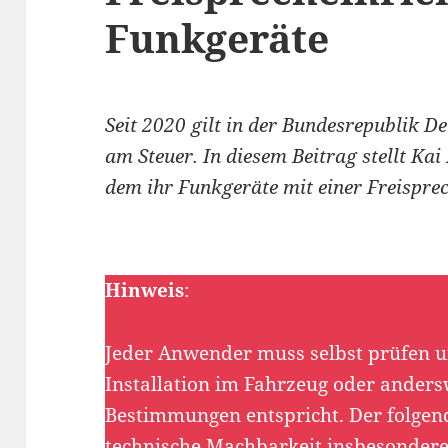
Funkgeräte
Seit 2020 gilt in der Bundesrepublik 
am Steuer. In diesem Beitrag stellt Ka
dem ihr Funkgeräte mit einer Freispre
Hinweis
:
Jeder Anwender muss selbst prüfen un
Installation im Fahrzeug oder anders
Bestimmungen entspricht. Der folgende
technische Machbarkeit insbesondere