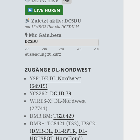
DLNW Live
idle
LIVE HÖREN
Zuletzt aktiv:
DC5DU
um 16:48:32 Uhr via DC5DU M
🎙 Mic Gain.beta
DC5DU
-36
-30
-26
-20
-16
Aussendung zu kurz
ZUGÄNGE DL-NORDWEST
YSF:
DE DL-Nordwest
(54919)
YCS262:
DG-ID 79
WIRES-X: DL-Nordwest
(27741)
DMR BM:
TG26429
DMR+: TG8421 (TS2), IPSC2-
(
DMR-DL
,
DL-RPTR
,
DL-
HOTSPOT
,
HamCloud
)