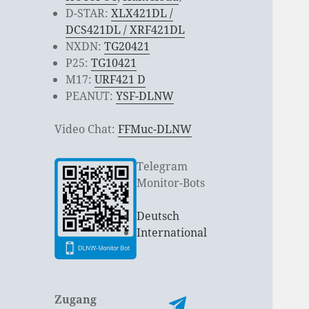
D-STAR:
XLX421DL /
DCS421DL / XRF421DL
NXDN:
TG20421
P25:
TG10421
M17:
URF421 D
PEANUT:
YSF-DLNW
Video Chat:
FFMuc-DLNW
Telegram
Monitor-Bots
Deutsch
International
Zugang