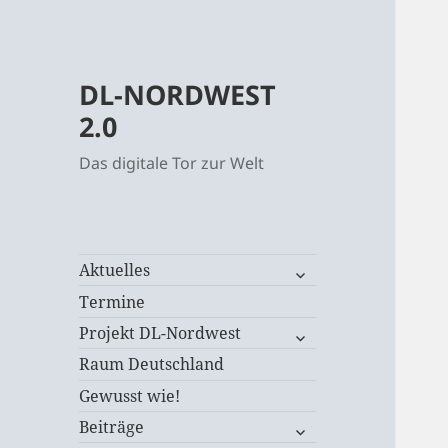
DL-NORDWEST
2.0
Das digitale Tor zur Welt
untermenü
Aktuelles
öffnen
Termine
untermenü
Projekt DL-Nordwest
öffnen
Raum Deutschland
Gewusst wie!
untermenü
Beiträge
öffnen