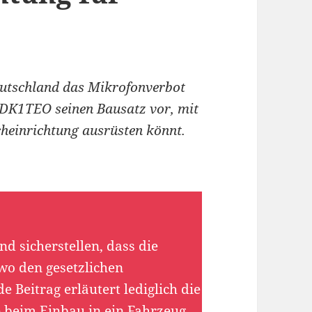
Deutschland das Mikrofonverbot
i DK1TEO seinen Bausatz vor, mit
cheinrichtung ausrüsten könnt.
d sicherstellen, dass die
wo den gesetzlichen
 Beitrag erläutert lediglich die
 beim Einbau in ein Fahrzeug.