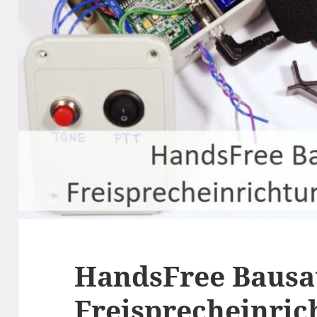
HandsFree Bausat
Freisprecheinric