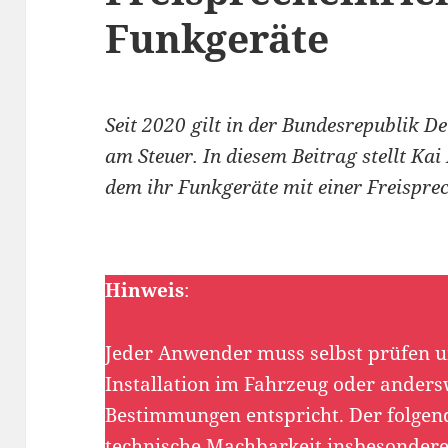
Funkgeräte
Seit 2020 gilt in der Bundesrepublik 
am Steuer. In diesem Beitrag stellt Ka
dem ihr Funkgeräte mit einer Freispre
Hinweis
:
Jeder Anwender muss selbst prüfen un
Installation im Fahrzeug oder anders
Bestimmungen entspricht. Der folgende
technische Machbarkeit insbesondere