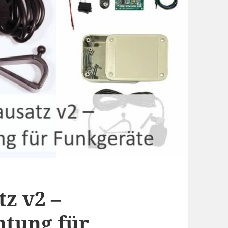
z v2 –
htung für