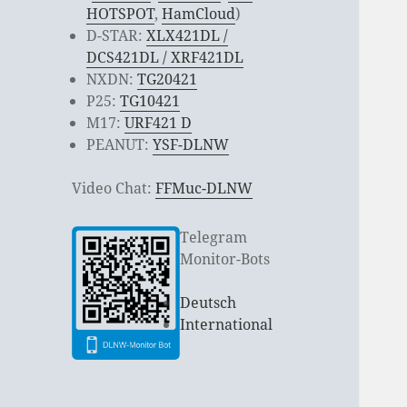
HOTSPOT
,
HamCloud
)
D-STAR:
XLX421DL /
DCS421DL / XRF421DL
NXDN:
TG20421
P25:
TG10421
M17:
URF421 D
PEANUT:
YSF-DLNW
Video Chat:
FFMuc-DLNW
Telegram
Monitor-Bots
Deutsch
International