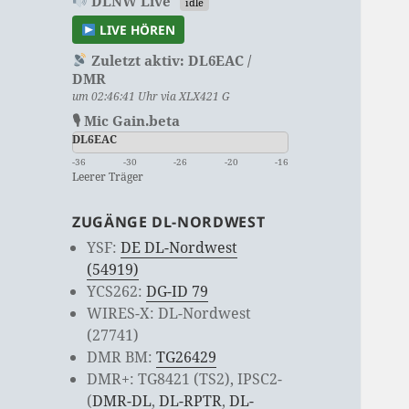
DLNW Live
idle
LIVE HÖREN
Zuletzt aktiv:
DL6EAC /
DMR
um 02:46:41 Uhr via XLX421 G
🎙 Mic Gain.beta
DL6EAC
-36
-30
-26
-20
-16
Leerer Träger
ZUGÄNGE DL-NORDWEST
YSF:
DE DL-Nordwest
(54919)
YCS262:
DG-ID 79
WIRES-X: DL-Nordwest
(27741)
DMR BM:
TG26429
DMR+: TG8421 (TS2), IPSC2-
(
DMR-DL
,
DL-RPTR
,
DL-