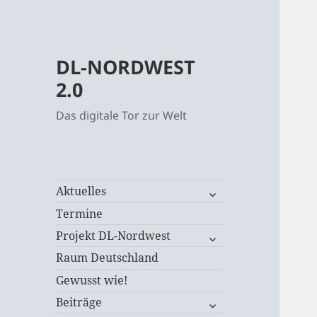
DL-NORDWEST
2.0
Das digitale Tor zur Welt
untermenü
Aktuelles
öffnen
Termine
untermenü
Projekt DL-Nordwest
öffnen
Raum Deutschland
Gewusst wie!
untermenü
Beiträge
öffnen