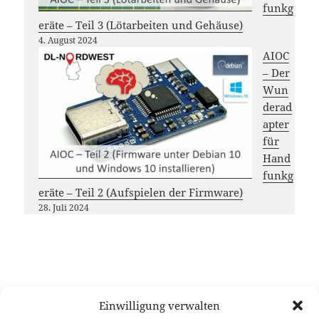
funkg
eräte – Teil 3 (Lötarbeiten und Gehäuse)
4. August 2024
AIOC
– Der
Wun
derad
apter
für
Hand
funkg
eräte – Teil 2 (Aufspielen der Firmware)
28. Juli 2024
Einwilligung verwalten
Möchtest du das
DL-Nordwest
Projekt unterstützen?