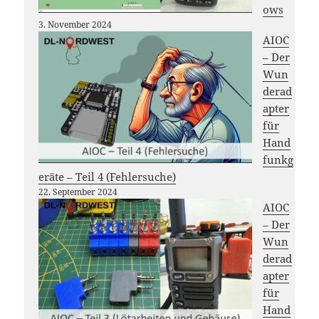
ows
3. November 2024
AIOC
– Der
Wun
derad
apter
für
Hand
funkg
eräte – Teil 4 (Fehlersuche)
22. September 2024
AIOC
– Der
Wun
derad
apter
für
Hand