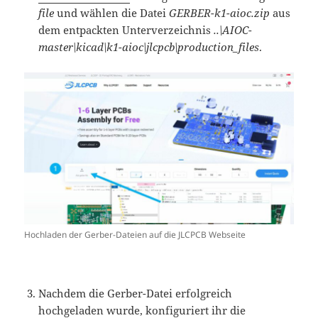
file
und wählen die Datei
GERBER-k1-aioc.zip
aus
dem entpackten Unterverzeichnis
..\AIOC-
master\kicad\k1-aioc\jlcpcb\production_files
.
Hochladen der Gerber-Dateien auf die JLCPCB Webseite
Nachdem die Gerber-Datei erfolgreich
hochgeladen wurde, konfiguriert ihr die