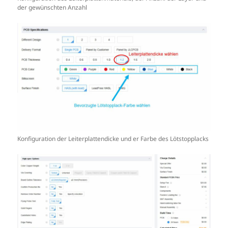
der gewünschten Anzahl
Konfiguration der Leiterplattendicke und er Farbe des Lötstopplacks