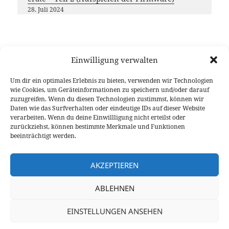
28. Juli 2024
Einwilligung verwalten
Möchtest du das
DL-Nordwest
Projekt unterstützen?
Dann freuen wir uns über deinen Gastbeitrag, das
Um dir ein optimales Erlebnis zu bieten, verwenden wir Technologien
wie Cookies, um Geräteinformationen zu speichern und/oder darauf
Teilen unserer Inhalte oder eine (kleine) Spende
zuzugreifen. Wenn du diesen Technologien zustimmst, können wir
Vielen Dank für deine Unterstützung!
Daten wie das Surfverhalten oder eindeutige IDs auf dieser Website
verarbeiten. Wenn du deine Einwillligung nicht erteilst oder
zurückziehst, können bestimmte Merkmale und Funktionen
beeinträchtigt werden.
AKZEPTIEREN
Veröffentlicht
Autor
Kategorien
17. November 2024
Christian DO1CML
2024
,
AIOC
,
am
APRS
,
Beiträge
,
Datenfunk
,
Gastbeitrag
,
Gewusst wie!
,
QuanSheng
,
ABLEHNEN
Schlagwörter
UV-K5
AIOC
,
Android
,
APRS
,
APRSdroid
,
Kenwood
,
zu APRS ToGo: QRV mit A
Quansheng
Schreiben Sie einen Kommentar
EINSTELLUNGEN ANSEHEN
©2020-2026
9V1LH
/
DG1BGS
und
DK5BS