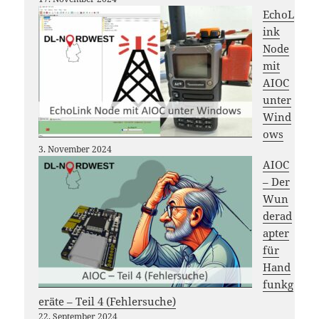
EchoL
ink
Node
mit
AIOC
unter
Wind
ows
3. November 2024
AIOC
– Der
Wun
derad
apter
für
Hand
funkg
eräte – Teil 4 (Fehlersuche)
22. September 2024