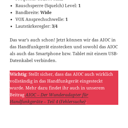
Rauschsperre (Squelch) Level:
1
Bandbreite:
Wide
VOX Ansprechschwelle:
1
Lautstärkeregler:
3/4
Das war’s auch schon! Jetzt können wir das AIOC in
das Handfunkgerät einstecken und sowohl das AIOC
als auch das Smartphone bzw. Tablet mit einem USB-
Datenkabel verbinden.
Wichtig
: Stellt sicher, dass das AIOC auch wirklich
vollständig in das Handfunkgerät eingesteckt
wurde. Mehr dazu findet ihr auch in unserem
Beitrag
AIOC – Der Wunderadapter für
Handfunkgeräte – Teil 4 (Fehlersuche)
.