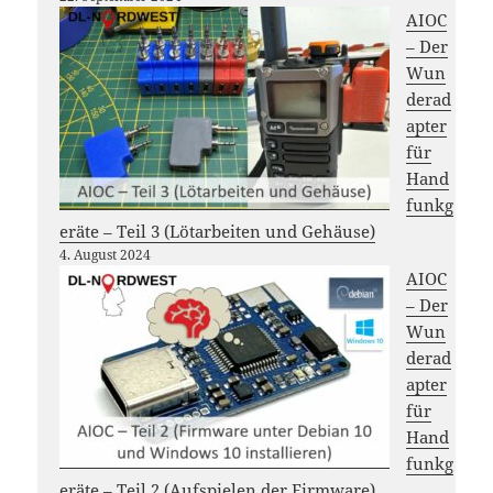
AIOC
– Der
Wun
derad
apter
für
Hand
funkg
eräte – Teil 3 (Lötarbeiten und Gehäuse)
4. August 2024
AIOC
– Der
Wun
derad
apter
für
Hand
funkg
eräte – Teil 2 (Aufspielen der Firmware)