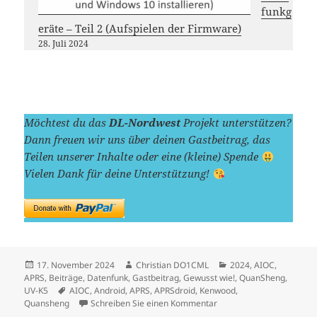
funkg
eräte – Teil 2 (Aufspielen der Firmware)
28. Juli 2024
Möchtest du das
DL-Nordwest
Projekt unterstützen?
Dann freuen wir uns über deinen Gastbeitrag, das
Teilen unserer Inhalte oder eine (kleine) Spende
Vielen Dank für deine Unterstützung!
Veröffentlicht
Autor
Kategorien
17. November 2024
Christian DO1CML
2024
,
AIOC
,
am
APRS
,
Beiträge
,
Datenfunk
,
Gastbeitrag
,
Gewusst wie!
,
QuanSheng
,
Schlagwörter
UV-K5
AIOC
,
Android
,
APRS
,
APRSdroid
,
Kenwood
,
zu APRS ToGo: QRV mit A
Quansheng
Schreiben Sie einen Kommentar