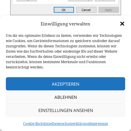
Das AIOC wird als Lautsprecher (Wiedergabegerät) ausgewählt.
Einwilligung verwalten
Recording…
: Wählt hier „Microphone AIOC Audio“.
Um dir ein optimales Erlebnis zu bieten, verwenden wir Technologien
Das ist das von eurem Funkgerät empfangene und
wie Cookies, um Geräteinformationen zu speichern und/oder darauf
an den Windowsrechner weitergeleitete
zuzugreifen. Wenn du diesen Technologien zustimmst, können wir
Daten wie das Surfverhalten oder eindeutige IDs auf dieser Website
Audiosignal.
verarbeiten. Wenn du deine Einwillligung nicht erteilst oder
zurückziehst, können bestimmte Merkmale und Funktionen
beeinträchtigt werden.
AKZEPTIEREN
ABLEHNEN
EINSTELLUNGEN ANSEHEN
Cookie-Richtlinie
Datenschutzerklärung
Impressum