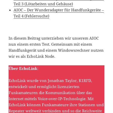
Teil 3 (Lötarbeiten und Gehäuse)
AIOC – Der Wunderadapter für Handfunkgeräte –
Teil 4 (Fehlersuche)
In diesem Beitrag unterziehen wir unserem AIOC
nun einem ersten Test. Gemeinsam mit einem
Handfunkgerät und einem Windowsrechner nutzen
wir es als EchoLink Node.
Über EchoLink
:
EchoLink wurde von Jonathan Taylor, K1RFD,
entwickelt und ermöglicht lizenzierten
Funkamateuren die Kommunikation über das
Internet mittels Voice-over-IP-Technologie. Mit
EchoLink können Funkamateure ihre Stationen und
Repeater weltweit verbinden und so die Reichweite