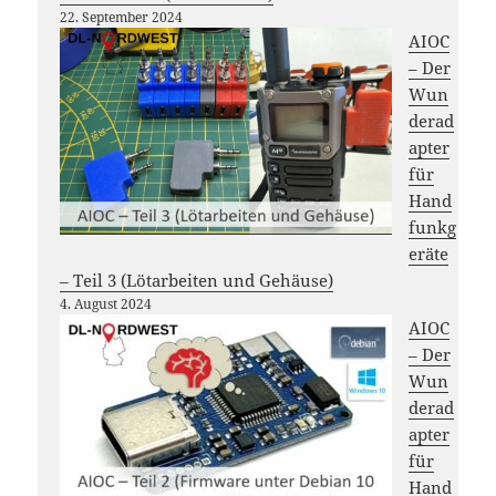
22. September 2024
AIOC
– Der
Wun
derad
apter
für
Hand
funkg
eräte
– Teil 3 (Lötarbeiten und Gehäuse)
4. August 2024
AIOC
– Der
Wun
derad
apter
für
Hand