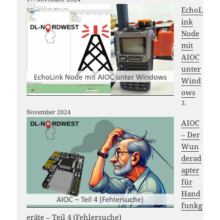
EchoL
ink
Node
mit
AIOC
unter
Wind
ows
3.
November 2024
AIOC
– Der
Wun
derad
apter
für
Hand
funkg
eräte – Teil 4 (Fehlersuche)