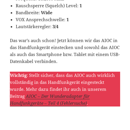
Rauschsperre (Squelch) Level:
1
Bandbreite:
Wide
VOX Ansprechschwelle:
1
Lautstärkeregler:
3/4
Das war’s auch schon! Jetzt können wir das AIOC in
das Handfunkgerät einstecken und sowohl das AIOC
als auch das Smartphone bzw. Tablet mit einem USB-
Datenkabel verbinden.
Wichtig
: Stellt sicher, dass das AIOC auch wirklich
vollständig in das Handfunkgerät eingesteckt
wurde. Mehr dazu findet ihr auch in unserem
Beitrag
AIOC – Der Wunderadapter für
Handfunkgeräte – Teil 4 (Fehlersuche)
.