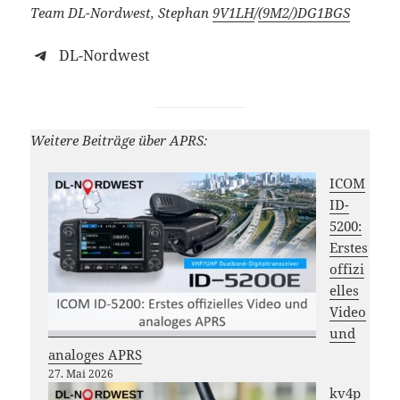
Team DL-Nordwest, Stephan
9V1LH
/
(9M2/)
DG1BGS
DL-Nordwest
Weitere Beiträge über APRS:
ICOM
ID-
5200:
Erstes
offizi
elles
Video
und
analoges APRS
27. Mai 2026
kv4p