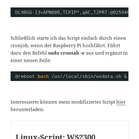
DL9BGG-13>APN000,TCPIP*,qAC,T2PRT:@025940z53
Schließlich starte ich das Script einfach durch einen
cronjob, wenn der Raspberry Pi hochfährt. Führt
dazu den Befehl
sudo crontab -e
aus und ergänzt in
einer neuen Zeile:
@reboot 
bash
/usr/local/sbin/wxdata
.sh &
Interessierte können mein modifiziertes Script
hier
herunterladen.
Linux-Script: WS2300