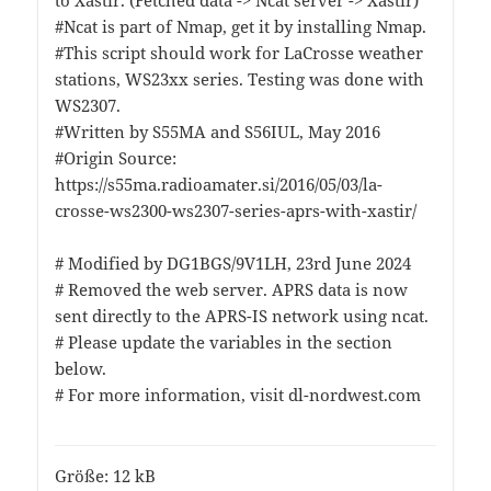
to Xastir. (Fetched data -> Ncat server -> Xastir)
#Ncat is part of Nmap, get it by installing Nmap.
#This script should work for LaCrosse weather
stations, WS23xx series. Testing was done with
WS2307.
#Written by S55MA and S56IUL, May 2016
#Origin Source:
https://s55ma.radioamater.si/2016/05/03/la-
crosse-ws2300-ws2307-series-aprs-with-xastir/
# Modified by DG1BGS/9V1LH, 23rd June 2024
# Removed the web server. APRS data is now
sent directly to the APRS-IS network using ncat.
# Please update the variables in the section
below.
# For more information, visit dl-nordwest.com
Größe:
12 kB