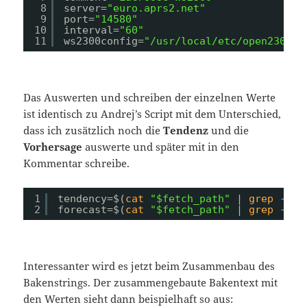
8
server=
"euro.aprs2.net"
9
port=
"14580"
10
interval=
"60"
11
ws2300config=
"/usr/local/etc/open2300.c
Das Auswerten und schreiben der einzelnen Werte
ist identisch zu Andrej’s Script mit dem Unterschied,
dass ich zusätzlich noch die
Tendenz
und die
Vorhersage
auswerte und später mit in den
Kommentar schreibe.
1
tendency=$(
cat
"$fetch_path"
| 
grep
-oP 
2
forecast=$(
cat
"$fetch_path"
| 
grep
-oP 
Interessanter wird es jetzt beim Zusammenbau des
Bakenstrings. Der zusammengebaute Bakentext mit
den Werten sieht dann beispielhaft so aus: