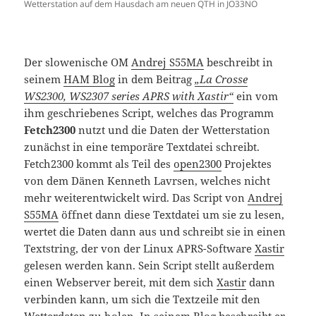
Wetterstation auf dem Hausdach am neuen QTH in JO33NO
Der slowenische OM
Andrej S55MA
beschreibt in
seinem
HAM Blog
in dem Beitrag
„La Crosse
WS2300, WS2307 series APRS with Xastir“
ein vom
ihm geschriebenes Script, welches das Programm
Fetch2300
nutzt und die Daten der Wetterstation
zunächst in eine temporäre Textdatei schreibt.
Fetch2300 kommt als Teil des
open2300
Projektes
von dem Dänen Kenneth Lavrsen, welches nicht
mehr weiterentwickelt wird. Das Script von
Andrej
S55MA
öffnet dann diese Textdatei um sie zu lesen,
wertet die Daten dann aus und schreibt sie in einen
Textstring, der von der Linux APRS-Software
Xastir
gelesen werden kann. Sein Script stellt außerdem
einen Webserver bereit, mit dem sich
Xastir
dann
verbinden kann, um sich die Textzeile mit den
Wetterdaten zu holen. In seinem Blog beschreibt er