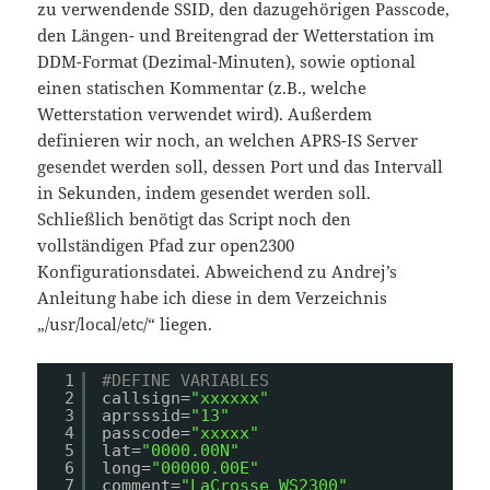
zu verwendende SSID, den dazugehörigen Passcode,
den Längen- und Breitengrad der Wetterstation im
DDM-Format (Dezimal-Minuten), sowie optional
einen statischen Kommentar (z.B., welche
Wetterstation verwendet wird). Außerdem
definieren wir noch, an welchen APRS-IS Server
gesendet werden soll, dessen Port und das Intervall
in Sekunden, indem gesendet werden soll.
Schließlich benötigt das Script noch den
vollständigen Pfad zur open2300
Konfigurationsdatei. Abweichend zu Andrej’s
Anleitung habe ich diese in dem Verzeichnis
„/usr/local/etc/“ liegen.
1
#DEFINE VARIABLES
2
callsign=
"xxxxxx"
3
aprsssid=
"13"
4
passcode=
"xxxxx"
5
lat=
"0000.00N"
6
long=
"00000.00E"
7
comment=
"LaCrosse WS2300"