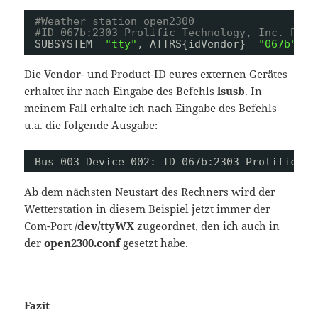
#Weather station open2300
#ID 067b:2303 Prolific Technology, Inc. PL23
SUBSYSTEM==
"tty"
, ATTRS{idVendor}==
"067b"
, A
Die Vendor- und Product-ID eures externen Gerätes
erhaltet ihr nach Eingabe des Befehls
lsusb
. In
meinem Fall erhalte ich nach Eingabe des Befehls
u.a. die folgende Ausgabe:
Bus 003 Device 002: ID 067b:2303 Prolific Te
Ab dem nächsten Neustart des Rechners wird der
Wetterstation in diesem Beispiel jetzt immer der
Com-Port
/dev/ttyWX
zugeordnet, den ich auch in
der
open2300.conf
gesetzt habe.
Fazit