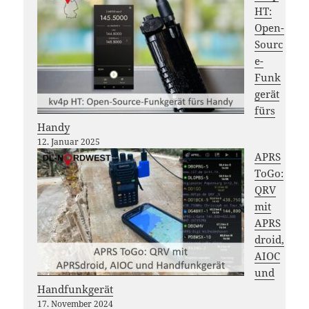
HT:
Open-
Sourc
e-
Funk
gerät
fürs
Handy
12. Januar 2025
APRS
ToGo:
QRV
mit
APRS
droid,
AIOC
und
Handfunkgerät
17. November 2024