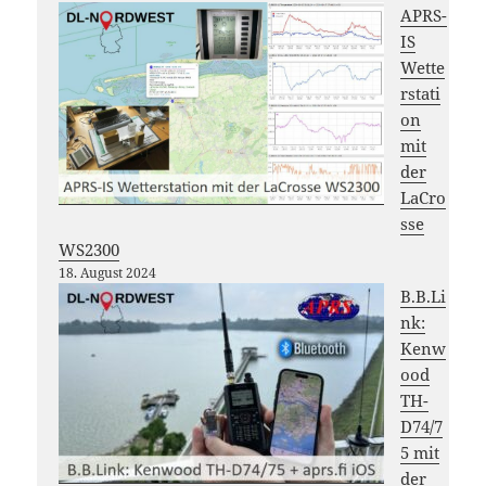
APRS-
IS
Wette
rstati
on
mit
der
LaCro
sse
WS2300
18. August 2024
B.B.Li
nk:
Kenw
ood
TH-
D74/7
5 mit
der