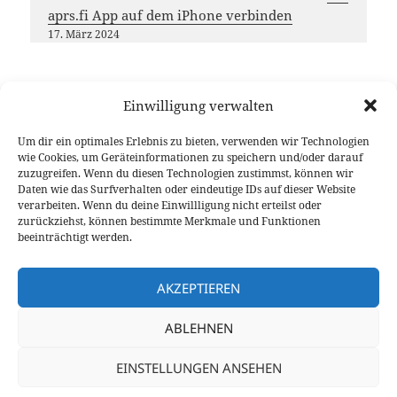
aprs.fi App auf dem iPhone verbinden
17. März 2024
Einwilligung verwalten
Möchtest du das
DL-Nordwest
Projekt unterstützen?
Um dir ein optimales Erlebnis zu bieten, verwenden wir Technologien
Dann freuen wir uns über deinen Gastbeitrag, das
wie Cookies, um Geräteinformationen zu speichern und/oder darauf
zuzugreifen. Wenn du diesen Technologien zustimmst, können wir
Teilen unserer Inhalte oder eine (kleine) Spende
Daten wie das Surfverhalten oder eindeutige IDs auf dieser Website
Vielen Dank für deine Unterstützung!
verarbeiten. Wenn du deine Einwillligung nicht erteilst oder
zurückziehst, können bestimmte Merkmale und Funktionen
beeinträchtigt werden.
AKZEPTIEREN
Veröffentlicht
Autor
Kategorien
18. August 2024
Stephan 9V1LH
2024
,
APRS
,
Beiträge
,
ABLEHNEN
am
Schlagwörter
Datenfunk
APRS
,
DireWolf
,
LaCrosse
,
LoRa
,
MQTT
,
open2300
,
zu APRS-IS W
OpenWebRX
,
SDR
,
Wetter
,
WS2300
,
Xastir
2 Kommentare
EINSTELLUNGEN ANSEHEN
©2020-2026
9V1LH
/
DG1BGS
und
DK5BS