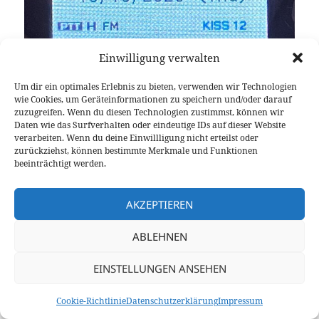
Einwilligung verwalten
Um dir ein optimales Erlebnis zu bieten, verwenden wir Technologien
wie Cookies, um Geräteinformationen zu speichern und/oder darauf
zuzugreifen. Wenn du diesen Technologien zustimmst, können wir
Daten wie das Surfverhalten oder eindeutige IDs auf dieser Website
verarbeiten. Wenn du deine Einwillligung nicht erteilst oder
zurückziehst, können bestimmte Merkmale und Funktionen
KISS 1k2 Baud im Datenband aktiv
beeinträchtigt werden.
Die erfolgreiche Bluetooth-Verbindung wird durch
AKZEPTIEREN
eine konstant leuchtende grüne LED auf dem
TinyPICO Board signalisiert. Danach kann die
ABLEHNEN
Verbindung mit der App auf dem Smartphone
erfolgen, in meinem Fall nutze ich aprs.fi iOS. Nach
EINSTELLUNGEN ANSEHEN
erfolgreicher Bluetooth-Verbindung mit der App
leuchtet die LED konstant blau. Ab jetzt
Cookie-Richtlinie
Datenschutzerklärung
Impressum
funktionierte das BLE-BT-TNC bereits enwandfrei