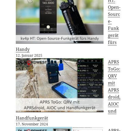
Open-
Sourc
e-
Funk
gerät
fürs
Handy
12. Januar 2025
APRS
ToGo:
QRV
mit
APRS
droid,
AIOC
und
Handfunkgerät
17. November 2024
APRS-