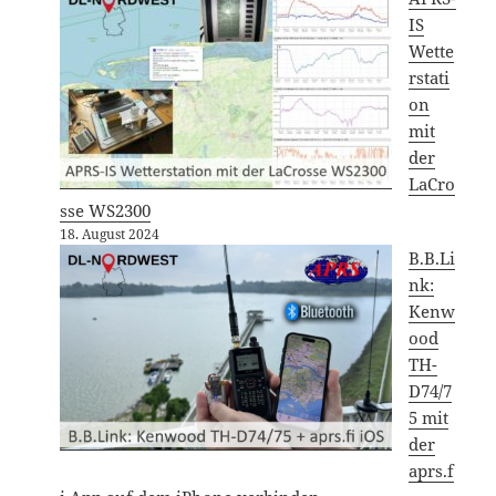
IS
Wette
rstati
on
mit
der
LaCro
sse WS2300
18. August 2024
B.B.Li
nk:
Kenw
ood
TH-
D74/7
5 mit
der
aprs.f