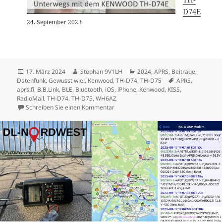
D74E
24. September 2023
Veröffentlicht
Autor
Kategorien
17. März 2024
Stephan 9V1LH
2024
,
APRS
,
Beiträge
,
am
Schlagwörter
Datenfunk
,
Gewusst wie!
,
Kenwood
,
TH-D74
,
TH-D75
APRS
,
aprs.fi
,
B.B.Link
,
BLE
,
Bluetooth
,
iOS
,
iPhone
,
Kenwood
,
KISS
,
RadioMail
,
TH-D74
,
TH-D75
,
WH6AZ
zu B.B.Link: Kenwood TH-D74/75 mit de
Schreiben Sie einen Kommentar