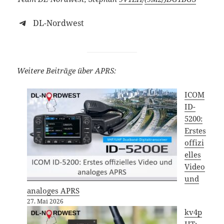
DL-Nordwest
Weitere Beiträge über APRS:
ICOM
ID-
5200:
Erstes
offizi
elles
Video
und
analoges APRS
27. Mai 2026
kv4p
HT: