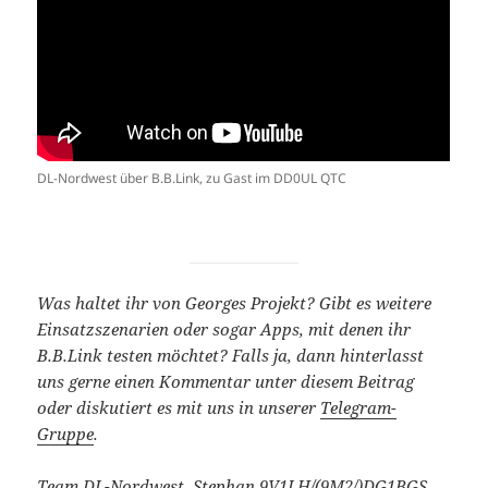
DL-Nordwest über B.B.Link, zu Gast im DD0UL QTC
Was haltet ihr von Georges Projekt? Gibt es weitere
Einsatzszenarien oder sogar Apps, mit denen ihr
B.B.Link testen möchtet? Falls ja, dann hinterlasst
uns gerne einen Kommentar unter diesem Beitrag
oder diskutiert es mit uns in unserer
Telegram-
Gruppe
.
Team DL-Nordwest, Stephan
9V1LH
/
(9M2/)
DG1BGS