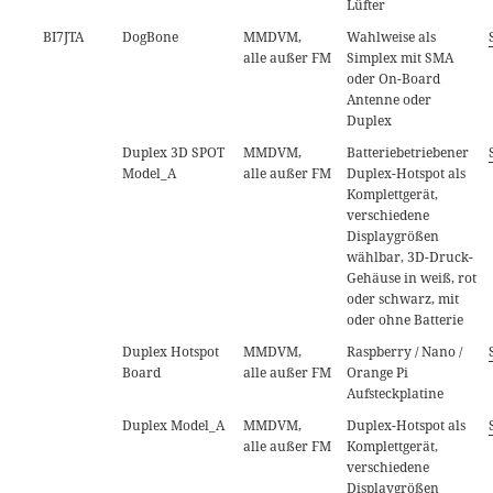
Lüfter
BI7JTA
DogBone
MMDVM,
Wahlweise als
alle außer FM
Simplex mit SMA
oder On-Board
Antenne oder
Duplex
Duplex 3D SPOT
MMDVM,
Batteriebetriebener
Model_A
alle außer FM
Duplex-Hotspot als
Komplettgerät,
verschiedene
Displaygrößen
wählbar, 3D-Druck-
Gehäuse in weiß, rot
oder schwarz, mit
oder ohne Batterie
Duplex Hotspot
MMDVM,
Raspberry / Nano /
Board
alle außer FM
Orange Pi
Aufsteckplatine
Duplex Model_A
MMDVM,
Duplex-Hotspot als
alle außer FM
Komplettgerät,
verschiedene
Displaygrößen