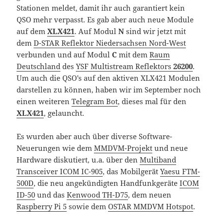
Stationen meldet, damit ihr auch garantiert kein
QSO mehr verpasst. Es gab aber auch neue Module
auf dem
XLX421
. Auf Modul
N
sind wir jetzt mit
dem
D-STAR Reflektor Niedersachsen Nord-West
verbunden und auf Modul
C
mit dem
Raum
Deutschland
des
YSF Multistream Reflektors
26200
.
Um auch die QSO’s auf den aktiven XLX421 Modulen
darstellen zu können, haben wir im September noch
einen weiteren
Telegram Bot
, dieses mal für den
XLX421
, gelauncht.
Es wurden aber auch über diverse Software-
Neuerungen wie dem
MMDVM-Projekt
und neue
Hardware diskutiert, u.a. über den
Multiband
Transceiver ICOM IC-905
, das Mobilgerät
Yaesu FTM-
500D
, die neu angekündigten Handfunkgeräte
ICOM
ID-50
und das
Kenwood TH-D75
, dem neuen
Raspberry Pi 5
sowie dem
OSTAR MMDVM Hotspot
.