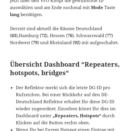
jetzt über den VFO Knopf die gewünschte ID
auswählen und am Ende nochmal mit
Mode
Taste
lang
bestätigen.
Derzeit sind aktuell die Räume Deutschland
(
63
),Hamburg (
72
), Hessen (
76
), Schwarzwald (
77
)
Nordwest (
79
) und Rheinland (
92
) mit aufgeschaltet.
Übersicht Dashboard “Repeaters,
hotspots, bridges“
Der Reflektor merkt sich die letzte DG-ID pro
Rufzeichen. Bei einer Rückkehr auf den DE-
Deutschland Reflektor erhaltet Ihr diese DG-ID
wieder zugeordnet. Einsehen könnt Ihr dies im
Dashboard unter
„Repeaters, Hotspots“
durch
Klicken auf die Button rechts oben.
Wenn Ihr bei Eurem Hotspot einen Eintrag mit