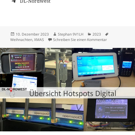
DL-Nordwest
Veröffentlicht
Autor
Kategorien
Schlagwörter
10. Dezember 2023
Stephan 9V1LH
2023
am
zu Weihnachtsg
Weihnachten
,
XMAS
Schreiben Sie einen Kommentar