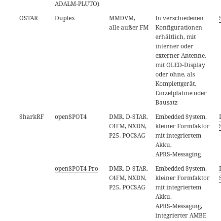
ADALM-PLUTO)
OSTAR
Duplex
MMDVM,
In verschiedenen
alle außer FM
Konfigurationen
erhältlich, mit
interner oder
externer Antenne,
mit OLED-Display
oder ohne, als
Komplettgerät,
Einzelplatine oder
Bausatz
SharkRF
openSPOT4
DMR, D-STAR,
Embedded System,
C4FM, NXDN,
kleiner Formfaktor
P25, POCSAG
mit integriertem
Akku,
APRS-Messaging
openSPOT4 Pro
DMR, D-STAR,
Embedded System,
C4FM, NXDN,
kleiner Formfaktor
P25, POCSAG
mit integriertem
Akku,
APRS-Messaging,
integrierter AMBE