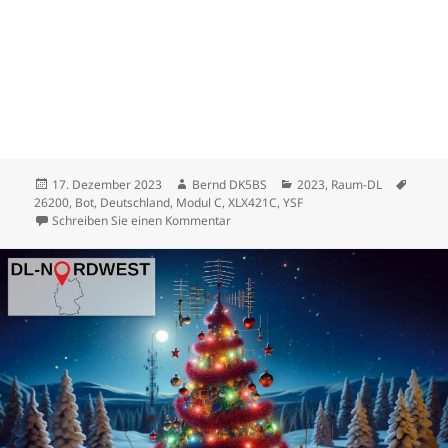
Veröffentlicht
Autor
Kategorien
Schla
17. Dezember 2023
Bernd DK5BS
2023
,
Raum-DL
am
26200
,
Bot
,
Deutschland
,
Modul C
,
XLX421C
,
YSF
zu Deutschland XLX Modul C
Schreiben Sie einen Kommentar