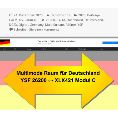
Veröffentlicht
Autor
Kategorien
24. Dezember 2023
Bernd DK5BS
2023
,
Beiträge
,
am
Schlagwörter
C4FM
,
DV
,
Raum-DL
26200
,
C4FM
,
Dashboard
,
Deutschland
,
DGID
,
Digital
,
Germany
,
Multi Stream
,
Räüme
,
YSF
zu Multi Stream Reflector ???
Schreiben Sie einen Kommentar