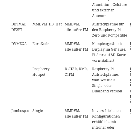
Aluminium-Gehäuse
und externer
Antenne
DB9MAT,
MMDVM_HS_Hat
MMDVM,
Aufsteckplatine für
DF2ET
alle außer FM
den Raspberry-Pi
Zero und kompatible
DVMEGA
EuroNode
MMDVM,
Komplettgerät mit
alle außer FM
Display im Gehäuse,
Pi-Star auf SD-Karte
vorinstalliert
Raspberry
D-STAR, DMR,
Raspberry-Pi
Hotspot
C4FM
Aufsteckplatine,
wahlweise als
Single- oder
Dualband Version
Jumbospot
Single
MMDVM,
In verschiedenen
alle außer FM
Konfigurationen
erhältlich, mit
interner oder