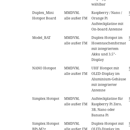
wählbar
Duplex_Mini
MMDVM,
Raspberry / Nano /
Hotspot Board
alle außer FM
Orange Pi
Aufsteckplatine mit
On-board Antenne
Model_BAT
MMDVM,
Duplex-Hotspot im
alle außer FM
Hosentaschenformat
mit integriertem
Akku und 3.5"-
Display
NANO Hotspot
MMDVM,
UHF Hotspot mit
alle außer FM
OLED-Display im
Aluminium-Gehäuse
mit integrierter
Antenne
Simplex Hotspot
MMDVM,
Aufsteckplatine für
alle außer FM
Raspberry Pi Zero,
3B, Nano oder
Banana Pi
Simplex Hotspot
MMDVM,
Duplex-Hotspot mit
BPi-M2z
alle außer FM
OLED-Display im