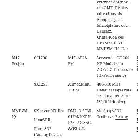
externer Antenne,
mit OLED-Display
oder ohne, als
Komplettgerät,
Einzelplatine oder
Bausatz.
China-Klon des
DB9MAT, DF2ET
MMDVM_HS_Hat
M17
CC1200
M17, APRS,
Verwendet CC1200
Project
FM
HF-Modul statt
ADF7021 für bessere
HF-Performance
SX1255
Allmode inkl.
400-510 MHz,
TETRA
Default sample rate
125 kHz, RPi -> RF
I2S (full duplex)
MMDVM-
SXceiver RPi-Hat
DMR, D-STAR,
via SoapySDR-
IQ
C4FM, NXDN,
Treiber, s.
Beitrag
LimeSDR
P25, POCSAG,
APRS, FM
Pluto SDR
(Analog Devices