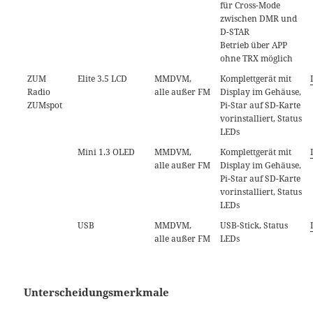
für Cross-Mode
zwischen DMR und
D-STAR
Betrieb über APP
ohne TRX möglich
ZUM
Elite 3.5 LCD
MMDVM,
Komplettgerät mit
Radio
alle außer FM
Display im Gehäuse,
ZUMspot
Pi-Star auf SD-Karte
vorinstalliert, Status
LEDs
Mini 1.3 OLED
MMDVM,
Komplettgerät mit
alle außer FM
Display im Gehäuse,
Pi-Star auf SD-Karte
vorinstalliert, Status
LEDs
USB
MMDVM,
USB-Stick, Status
alle außer FM
LEDs
Unterscheidungsmerkmale