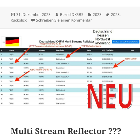
Veröffentlicht
Autor
Kategorien
Schlagwörter
31. Dezember 2023
Bernd DK5BS
2023
2023
,
am
zu DL-Nordwest 2023 – Der 
Rückblick
Schreiben Sie einen Kommentar
Multi Stream Reflector ???