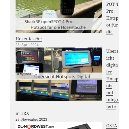
POT 4
Pro:
Hotsp
ot für
die
Hosentasche
28. April 2024
Übers
icht
digita
ler
Hotsp
ots
mit
integr
ierte
m TRX
26. November 2023
OSTA