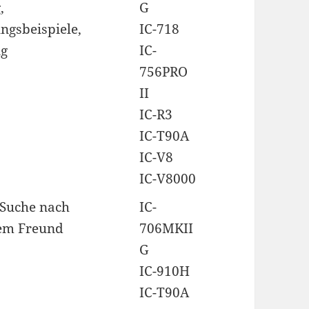
,
G
gsbeispiele,
IC-718
g
IC-
756PRO
II
IC-R3
IC-T90A
IC-V8
IC-V8000
 Suche nach
IC-
em Freund
706MKII
G
IC-910H
IC-T90A