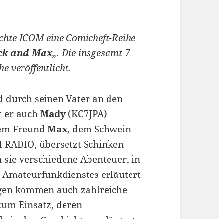
ichte ICOM eine Comicheft-Reihe
ack and Max
„. Die insgesamt 7
e veröffentlicht.
 durch seinen Vater an den
t er auch
Mady
(KC7JPA)
nem Freund
Max
, dem Schwein
 RADIO, übersetzt Schinken
 sie verschiedene Abenteuer, in
s Amateurfunkdienstes erläutert
lgen kommen auch zahlreiche
um Einsatz, deren