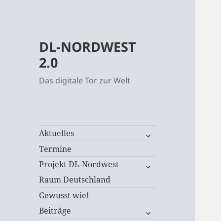
DL-NORDWEST
2.0
Das digitale Tor zur Welt
untermenü
Aktuelles
öffnen
Termine
untermenü
Projekt DL-Nordwest
öffnen
Raum Deutschland
Gewusst wie!
untermenü
Beiträge
öffnen