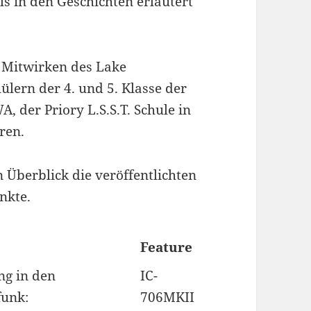
s in den Geschichten erläutert
 Mitwirken des Lake
lern der 4. und 5. Klasse der
 der Priory L.S.S.T. Schule in
ren.
n Überblick die veröffentlichten
nkte.
Feature
ng in den
IC-
unk:
706MKII