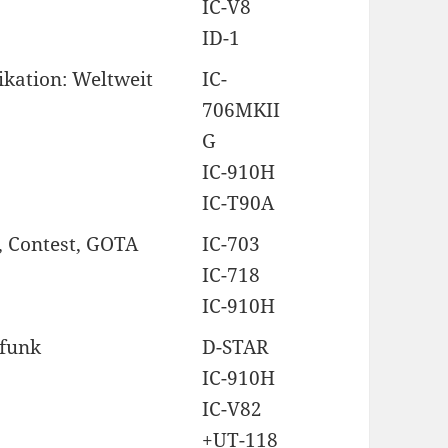
IC-V8
ID-1
ation: Weltweit
IC-
706MKII
G
IC-910H
IC-T90A
, Contest, GOTA
IC-703
IC-718
IC-910H
nfunk
D-STAR
IC-910H
IC-V82
+UT-118