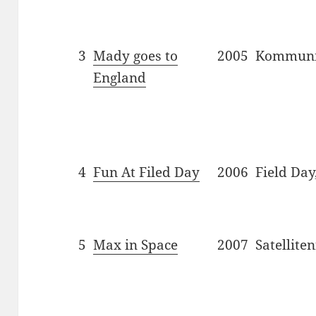
3
Mady goes to
2005
Kommunik
England
4
Fun At Filed Day
2006
Field Day
5
Max in Space
2007
Satellite