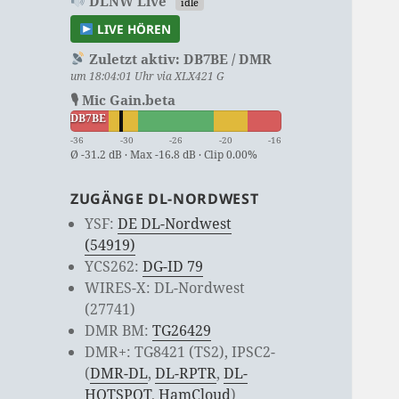
DLNW Live
idle
LIVE HÖREN
Zuletzt aktiv:
DB7BE / DMR
um 18:04:01 Uhr via XLX421 G
🎙 Mic Gain.beta
DB7BE
-36
-30
-26
-20
-16
Ø -31.2 dB · Max -16.8 dB · Clip 0.00%
ZUGÄNGE DL-NORDWEST
YSF:
DE DL-Nordwest
(54919)
YCS262:
DG-ID 79
WIRES-X: DL-Nordwest
(27741)
DMR BM:
TG26429
DMR+: TG8421 (TS2), IPSC2-
(
DMR-DL
,
DL-RPTR
,
DL-
HOTSPOT
,
HamCloud
)