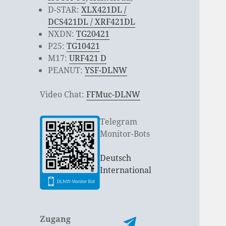
D-STAR:
XLX421DL /
DCS421DL / XRF421DL
NXDN:
TG20421
P25:
TG10421
M17:
URF421 D
PEANUT:
YSF-DLNW
Video Chat:
FFMuc-DLNW
Telegram
Monitor-Bots
Deutsch
International
Zugang