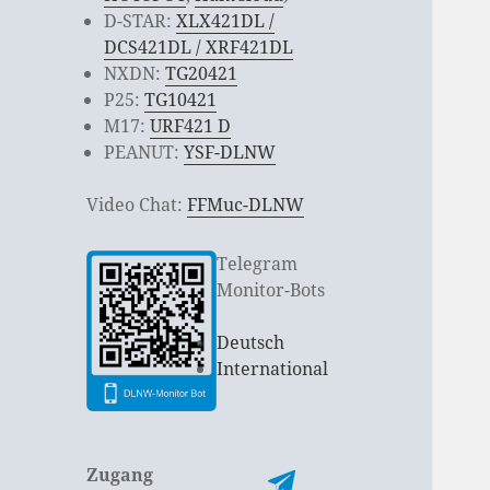
D-STAR:
XLX421DL /
DCS421DL / XRF421DL
NXDN:
TG20421
P25:
TG10421
M17:
URF421 D
PEANUT:
YSF-DLNW
Video Chat:
FFMuc-DLNW
Telegram
Monitor-Bots
Deutsch
International
Zugang