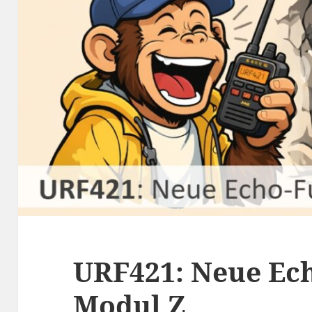
URF421: Neue Ec
Modul Z