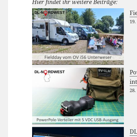
Hier findet ihr weitere Beiträge:
Fi
19.
Po
in
28.
DL