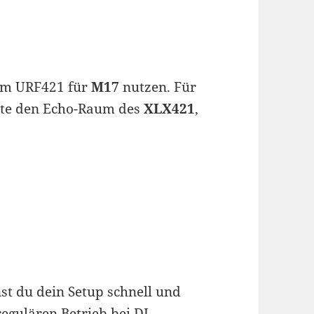
 im URF421 für
M17
nutzen. Für
te den Echo-Raum des
XLX421
,
t du dein Setup schnell und
regulären Betrieb bei DL-