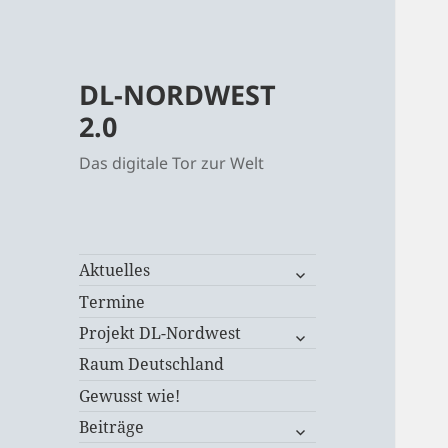
DL-NORDWEST
2.0
Das digitale Tor zur Welt
untermenü
Aktuelles
öffnen
Termine
untermenü
Projekt DL-Nordwest
öffnen
Raum Deutschland
Gewusst wie!
untermenü
Beiträge
öffnen