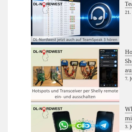
Te
21.
Ho
Sh
au
7. 
Wh
mi
3. 