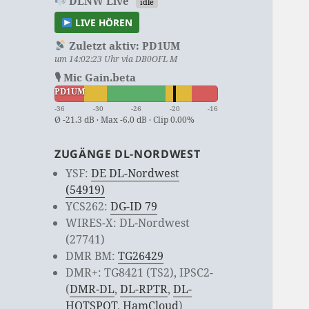
DLNW Live
idle
LIVE HÖREN
Zuletzt aktiv:
PD1UM
um 14:02:23 Uhr via DB0OFL M
🎙 Mic Gain.beta
PD1UM
-36
-30
-26
-20
-16
Ø -21.3 dB · Max -6.0 dB · Clip 0.00%
ZUGÄNGE DL-NORDWEST
YSF:
DE DL-Nordwest
(54919)
YCS262:
DG-ID 79
WIRES-X: DL-Nordwest
(27741)
DMR BM:
TG26429
DMR+: TG8421 (TS2), IPSC2-
(
DMR-DL
,
DL-RPTR
,
DL-
HOTSPOT
,
HamCloud
)