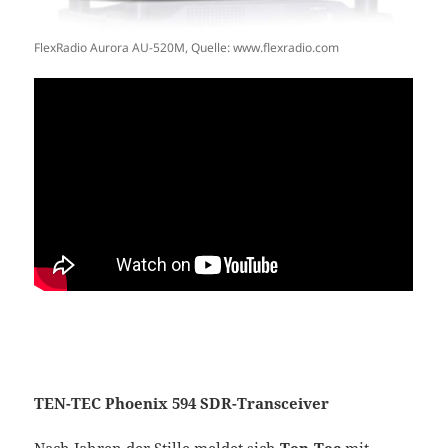
FlexRadio Aurora AU-520M, Quelle: www.flexradio.com
TEN-TEC Phoenix 594 SDR-Transceiver