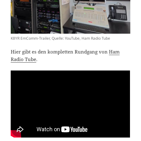
K8YR EmComm-Trailer, Quelle: YouTube, Ham Radio Tube
Hier gibt es den kompletten Rundgang von
Ham
Radio Tube
.