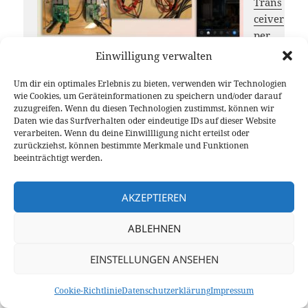
Trans
ceiver
per
Shelly
Einwilligung verwalten
remot
Um dir ein optimales Erlebnis zu bieten, verwenden wir Technologien
e ein- und ausschalten
wie Cookies, um Geräteinformationen zu speichern und/oder darauf
7. Juni 2026
zuzugreifen. Wenn du diesen Technologien zustimmst, können wir
What
Daten wie das Surfverhalten oder eindeutige IDs auf dieser Website
sApp
verarbeiten. Wenn du deine Einwillligung nicht erteilst oder
zurückziehst, können bestimmte Merkmale und Funktionen
und
beeinträchtigt werden.
Teleg
ram
jetzt
AKZEPTIEREN
mitei
ABLEHNEN
nand
er verbunden
EINSTELLUNGEN ANSEHEN
3. Juni 2026
Cookie-Richtlinie
Datenschutzerklärung
Impressum