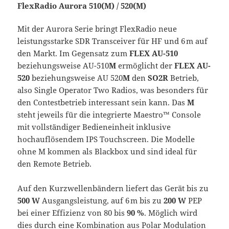
FlexRadio Aurora 510(M) / 520(M)
Mit der Aurora Serie bringt FlexRadio neue
leistungsstarke SDR Transceiver für HF und 6 m auf
den Markt. Im Gegensatz zum
FLEX AU-510
beziehungsweise AU-510
M
ermöglicht der
FLEX AU-
520
beziehungsweise AU 520
M
den
SO2R
Betrieb,
also Single Operator Two Radios, was besonders für
den Contestbetrieb interessant sein kann. Das
M
steht jeweils für die integrierte Maestro™ Console
mit vollständiger Bedieneinheit inklusive
hochauflösendem IPS Touchscreen. Die Modelle
ohne M kommen als Blackbox und sind ideal für
den Remote Betrieb.
Auf den Kurzwellenbändern liefert das Gerät bis zu
500 W
Ausgangsleistung, auf 6 m bis zu
200 W
PEP
bei einer Effizienz von 80 bis
90 %
. Möglich wird
dies durch eine Kombination aus Polar Modulation