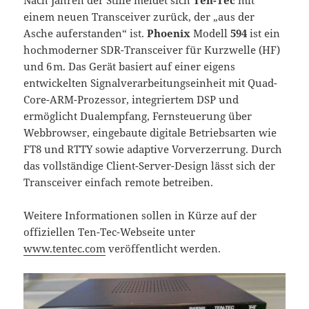
Nach Jahren der Stille meldet sich
Ten-Tec
mit
einem neuen Transceiver zurück, der „aus der
Asche auferstanden“ ist.
Phoenix
Modell
594
ist ein
hochmoderner SDR-Transceiver für Kurzwelle (HF)
und 6 m. Das Gerät basiert auf einer eigens
entwickelten Signalverarbeitungseinheit mit Quad-
Core-ARM-Prozessor, integriertem DSP und
ermöglicht Dualempfang, Fernsteuerung über
Webbrowser, eingebaute digitale Betriebsarten wie
FT8 und RTTY sowie adaptive Vorverzerrung. Durch
das vollständige Client-Server-Design lässt sich der
Transceiver einfach remote betreiben.
Weitere Informationen sollen in Kürze auf der
offiziellen Ten-Tec-Webseite unter
www.tentec.com
veröffentlicht werden.