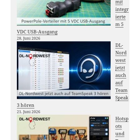
mit
integr
ierte
m 5
VDC USB-Ausgang
28. Juni 2026
DL-
Nord
west
jetzt
auch
auf
Team
Speak
3 hören
21. Juni 2026
Hotsp
ots
und