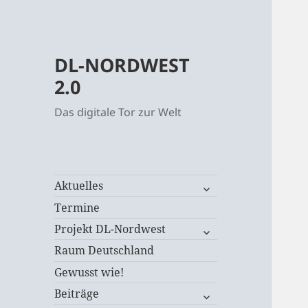
DL-NORDWEST
2.0
Das digitale Tor zur Welt
untermenü
Aktuelles
öffnen
Termine
untermenü
Projekt DL-Nordwest
öffnen
Raum Deutschland
Gewusst wie!
untermenü
Beiträge
öffnen