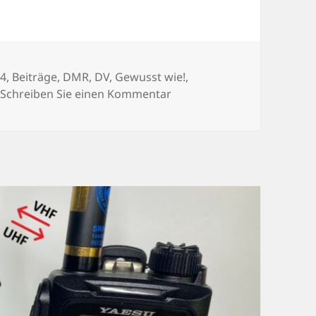
egorien
24
,
Beiträge
,
DMR
,
DV
,
Gewusst wie!
,
zu XLX-Zugang mit Pi-Star 
Schreiben Sie einen Kommentar