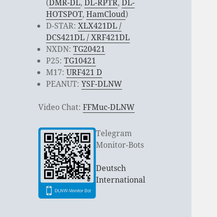
(
DMR-DL
,
DL-RPTR
,
DL-
HOTSPOT
,
HamCloud
)
D-STAR:
XLX421DL /
DCS421DL / XRF421DL
NXDN:
TG20421
P25:
TG10421
M17:
URF421 D
PEANUT:
YSF-DLNW
Video Chat:
FFMuc-DLNW
Telegram
Monitor-Bots
Deutsch
International