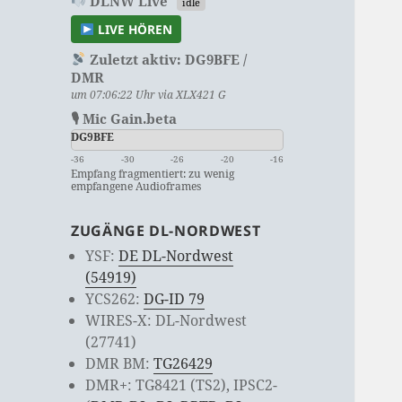
DLNW Live
idle
LIVE HÖREN
Zuletzt aktiv:
DG9BFE /
DMR
um 07:06:22 Uhr via XLX421 G
🎙 Mic Gain.beta
DG9BFE
-36
-30
-26
-20
-16
Empfang fragmentiert: zu wenig
empfangene Audioframes
ZUGÄNGE DL-NORDWEST
YSF:
DE DL-Nordwest
(54919)
YCS262:
DG-ID 79
WIRES-X: DL-Nordwest
(27741)
DMR BM:
TG26429
DMR+: TG8421 (TS2), IPSC2-