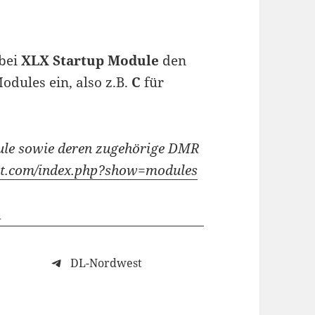
 bei
XLX Startup Module
den
dules ein, also z.B.
C
für
dule sowie deren zugehörige DMR
est.com/index.php?show=modules
DL-Nordwest