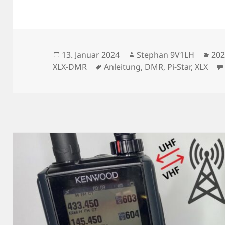
Veröffentlicht
Autor
Kat
13. Januar 2024
Stephan 9V1LH
20
am
Schlagwörter
XLX-DMR
Anleitung
,
DMR
,
Pi-Star
,
XLX