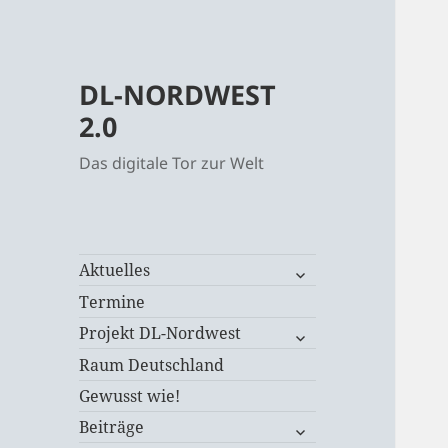
DL-NORDWEST
2.0
Das digitale Tor zur Welt
untermenü
Aktuelles
öffnen
Termine
untermenü
Projekt DL-Nordwest
öffnen
Raum Deutschland
Gewusst wie!
untermenü
Beiträge
öffnen