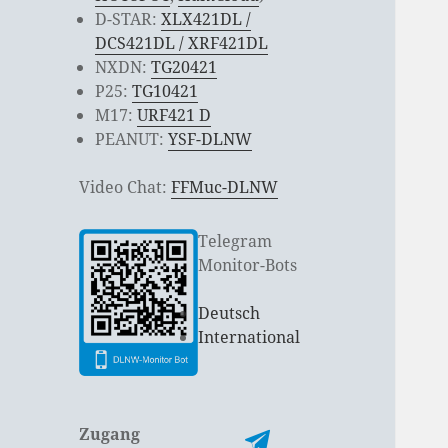
D-STAR:
XLX421DL /
DCS421DL / XRF421DL
NXDN:
TG20421
P25:
TG10421
M17:
URF421 D
PEANUT:
YSF-DLNW
Video Chat:
FFMuc-DLNW
Telegram
Monitor-Bots
Deutsch
International
Zugang