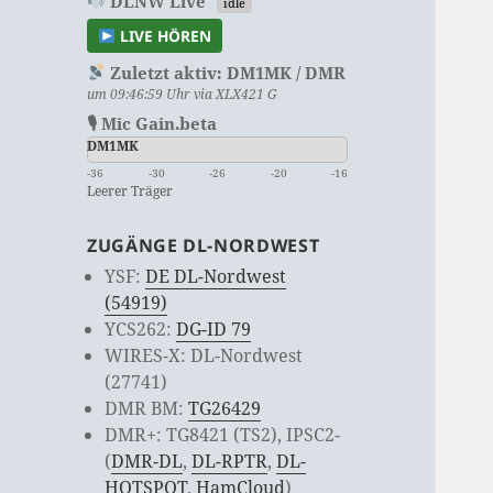
DLNW Live
idle
LIVE HÖREN
Zuletzt aktiv:
DM1MK / DMR
um 09:46:59 Uhr via XLX421 G
🎙 Mic Gain.beta
DM1MK
-36
-30
-26
-20
-16
Leerer Träger
ZUGÄNGE DL-NORDWEST
YSF:
DE DL-Nordwest
(54919)
YCS262:
DG-ID 79
WIRES-X: DL-Nordwest
(27741)
DMR BM:
TG26429
DMR+: TG8421 (TS2), IPSC2-
(
DMR-DL
,
DL-RPTR
,
DL-
HOTSPOT
,
HamCloud
)