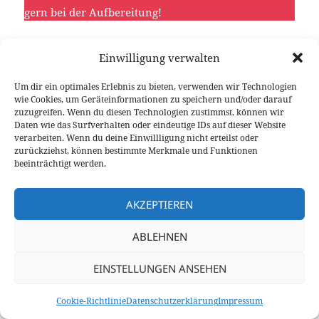
gern bei der Aufbereitung!
Einwilligung verwalten
Um dir ein optimales Erlebnis zu bieten, verwenden wir Technologien
wie Cookies, um Geräteinformationen zu speichern und/oder darauf
zuzugreifen. Wenn du diesen Technologien zustimmst, können wir
Daten wie das Surfverhalten oder eindeutige IDs auf dieser Website
verarbeiten. Wenn du deine Einwillligung nicht erteilst oder
Remote oder nicht?
zurückziehst, können bestimmte Merkmale und Funktionen
beeinträchtigt werden.
Macht mit bei unserer kurzen Umfrage.
AKZEPTIEREN
ABLEHNEN
EINSTELLUNGEN ANSEHEN
Kennt ihr weitere Möglichkeiten des Remote-
Cookie-Richtlinie
Datenschutzerklärung
Impressum
Betriebes, die wir in diesem Beitrag noch nicht