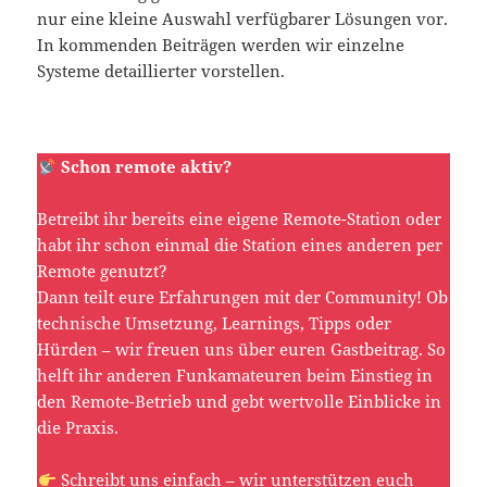
nur eine kleine Auswahl verfügbarer Lösungen vor.
In kommenden Beiträgen werden wir einzelne
Systeme detaillierter vorstellen.
Schon remote aktiv?
Betreibt ihr bereits eine eigene Remote-Station oder
habt ihr schon einmal die Station eines anderen per
Remote genutzt?
Dann teilt eure Erfahrungen mit der Community! Ob
technische Umsetzung, Learnings, Tipps oder
Hürden – wir freuen uns über euren Gastbeitrag. So
helft ihr anderen Funkamateuren beim Einstieg in
den Remote-Betrieb und gebt wertvolle Einblicke in
die Praxis.
Schreibt uns einfach – wir unterstützen euch