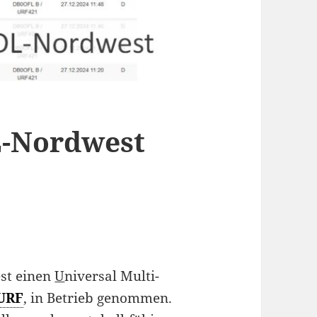
L-Nordwest
1
st einen
U
niversal Multi-
URF
, in Betrieb genommen.