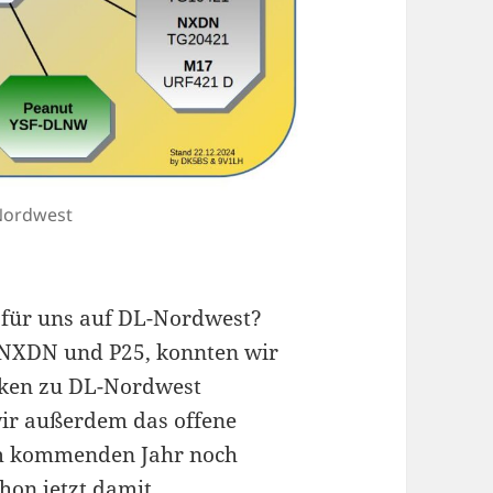
Nordwest
s für uns auf DL-Nordwest?
 NXDN und P25, konnten wir
cken zu DL-Nordwest
ir außerdem das offene
im kommenden Jahr noch
hon jetzt damit