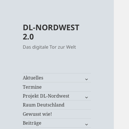
DL-NORDWEST
2.0
Das digitale Tor zur Welt
untermenü
Aktuelles
öffnen
Termine
untermenü
Projekt DL-Nordwest
öffnen
Raum Deutschland
Gewusst wie!
untermenü
Beiträge
öffnen