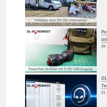
Po
in
28.
DL
Te
21.