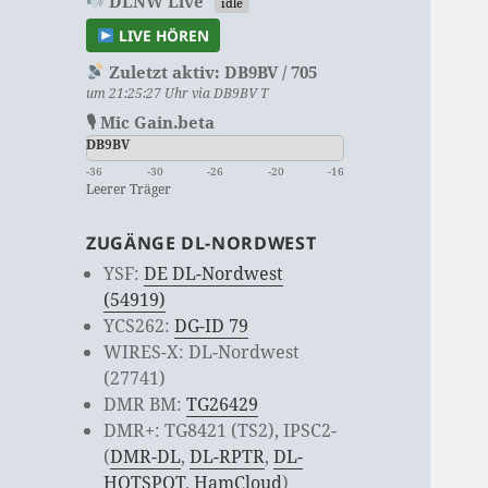
DLNW Live
idle
LIVE HÖREN
Zuletzt aktiv:
DB9BV / 705
um 21:25:27 Uhr via DB9BV T
🎙 Mic Gain.beta
DB9BV
-36
-30
-26
-20
-16
Leerer Träger
ZUGÄNGE DL-NORDWEST
YSF:
DE DL-Nordwest
(54919)
YCS262:
DG-ID 79
WIRES-X: DL-Nordwest
(27741)
DMR BM:
TG26429
DMR+: TG8421 (TS2), IPSC2-
(
DMR-DL
,
DL-RPTR
,
DL-
HOTSPOT
,
HamCloud
)