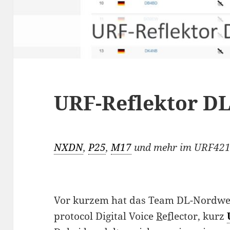
URF-Reflektor D
NXDN
,
P25
,
M17
und mehr im URF42
Vor kurzem hat das Team DL-Nordwe
protocol Digital Voice
R
e
f
lector, kurz