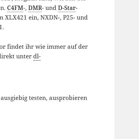
en.
C4FM
-,
DMR
- und
D-Star
-
em XLX421 ein, NXDN-, P25- und
1.
or findet ihr wie immer auf der
direkt unter
dl-
ausgiebig testen, ausprobieren