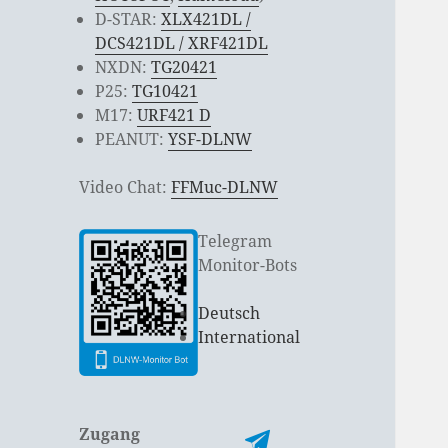
D-STAR:
XLX421DL /
DCS421DL / XRF421DL
NXDN:
TG20421
P25:
TG10421
M17:
URF421 D
PEANUT:
YSF-DLNW
Video Chat:
FFMuc-DLNW
Telegram
Monitor-Bots
Deutsch
International
Zugang