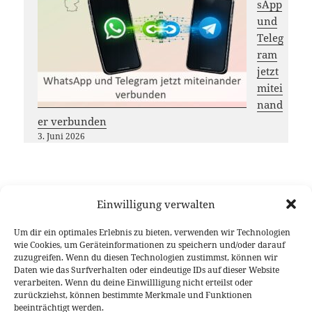
sApp
und
Teleg
ram
jetzt
mitei
nand
er verbunden
3. Juni 2026
Einwilligung verwalten
Möchtest du das
DL-Nordwest
Projekt unterstützen?
Dann freuen wir uns über deinen Gastbeitrag, das
Um dir ein optimales Erlebnis zu bieten, verwenden wir Technologien
wie Cookies, um Geräteinformationen zu speichern und/oder darauf
Teilen unserer Inhalte oder eine (kleine) Spende
zuzugreifen. Wenn du diesen Technologien zustimmst, können wir
Vielen Dank für deine Unterstützung!
Daten wie das Surfverhalten oder eindeutige IDs auf dieser Website
verarbeiten. Wenn du deine Einwillligung nicht erteilst oder
zurückziehst, können bestimmte Merkmale und Funktionen
beeinträchtigt werden.