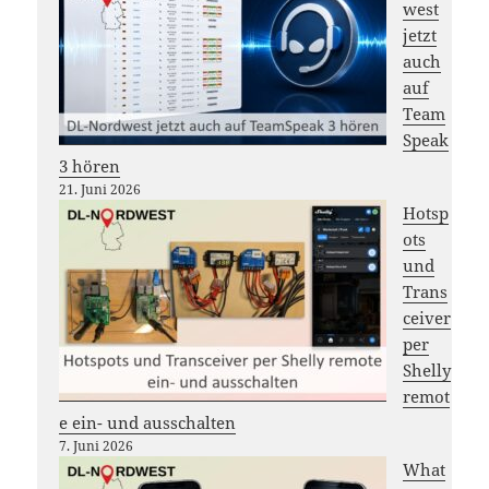
west
jetzt
auch
auf
Team
Speak
3 hören
21. Juni 2026
Hotsp
ots
und
Trans
ceiver
per
Shelly
remot
e ein- und ausschalten
7. Juni 2026
What