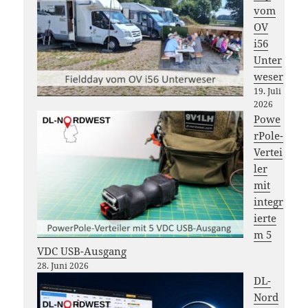
vom
OV
i56
Unter
weser
19. Juli
2026
Powe
rPole-
Vertei
ler
mit
integr
ierte
m 5
VDC USB-Ausgang
28. Juni 2026
DL-
Nord