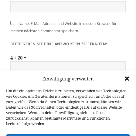
Name, E-Mail-Adresse und Website in diesem Browser für
meinen nächsten Kommentar speichern.
BITTE GEBEN SIE EINE ANTWORT IN ZIFFERN EIN:
4 + 20 =
Einwilligung verwalten
Um dir ein optimales Erlebnis zu bieten, verwenden wir Technologien
wie Cookies, um Geräteinformationen zu speichern und/oder darauf
zuzugreifen. Wenn du diesen Technologien zustimmst, können wir
Daten wie das Surfverhalten oder eindeutige IDs auf dieser Website
Beitragsnavigation
verarbeiten. Wenn du deine Einwillligung nicht erteilst oder
WEITER
zurückziehst, können bestimmte Merkmale und Funktionen
KENWOOD TH-D75 – User Manual und
Nächster
beeinträchtigt werden.
Software verfügbar
Beitrag