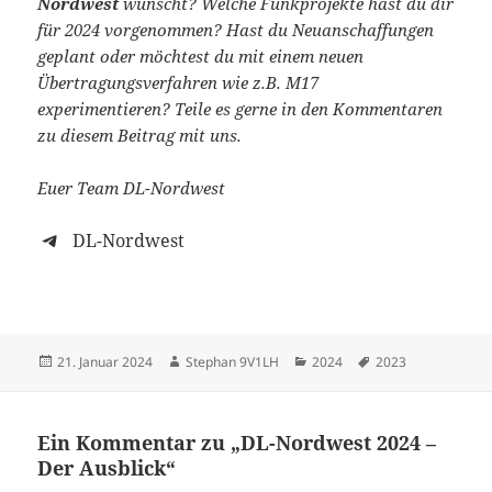
Nordwest
wünscht? Welche Funkprojekte hast du dir
für 2024 vorgenommen? Hast du Neuanschaffungen
geplant oder möchtest du mit einem neuen
Übertragungsverfahren wie z.B. M17
experimentieren? Teile es gerne in den Kommentaren
zu diesem Beitrag mit uns.
Euer Team DL-Nordwest
DL-Nordwest
Veröffentlicht
Autor
Kategorien
Schlagwörter
21. Januar 2024
Stephan 9V1LH
2024
2023
am
Ein Kommentar zu „DL-Nordwest 2024 –
Der Ausblick“