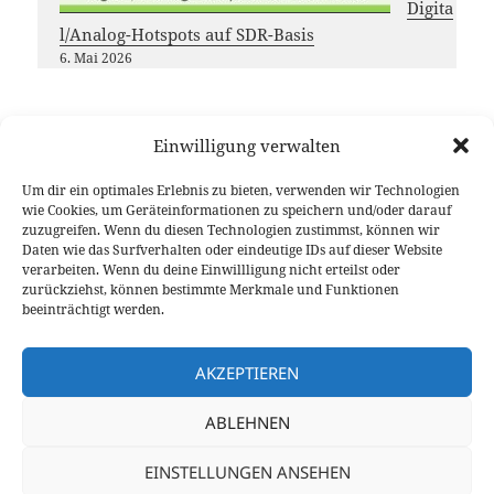
Digita
l/Analog-Hotspots auf SDR-Basis
6. Mai 2026
Einwilligung verwalten
Möchtest du das
DL-Nordwest
Projekt unterstützen?
Um dir ein optimales Erlebnis zu bieten, verwenden wir Technologien
Dann freuen wir uns über deinen Gastbeitrag, das
wie Cookies, um Geräteinformationen zu speichern und/oder darauf
zuzugreifen. Wenn du diesen Technologien zustimmst, können wir
Teilen unserer Inhalte oder eine (kleine) Spende
Daten wie das Surfverhalten oder eindeutige IDs auf dieser Website
Vielen Dank für deine Unterstützung!
verarbeiten. Wenn du deine Einwillligung nicht erteilst oder
zurückziehst, können bestimmte Merkmale und Funktionen
beeinträchtigt werden.
AKZEPTIEREN
Veröffentlicht
Autor
Kategorien
5. Mai 2024
Bernd DK5BS
2024
,
Beiträge
,
DLNW
,
DV
ABLEHNEN
am
Schlagwörter
DG-ID
,
GM-Modus
,
Reflektor
,
Sprechzeit
,
Wild-PTT
,
Wires-X
,
zu Wild-PTT 
Yaesu
,
YSF
,
YSF-Reflector
Schreiben Sie einen Kommentar
EINSTELLUNGEN ANSEHEN