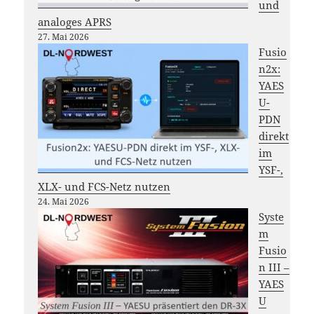
und
analoges APRS
27. Mai 2026
Fusio
n2x:
YAES
U-
PDN
direkt
im
YSF-,
XLX- und FCS-Netz nutzen
24. Mai 2026
Syste
m
Fusio
n III –
YAES
U