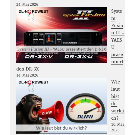
24. Mai 2026
Syste
m
Fusio
n III –
YAES
U
präse
ntiert
den DR-3X
14. Mai 2026
Wie
laut
bist
du
wirkli
ch?
10. Mai
2026