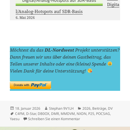
Digita
l/Analog-Hotspots auf SDR-Basis
6. Mai 2026
Möchtest du das
DL-Nordwest
Projekt unterstützen?
Dann freuen wir uns über deinen Gastbeitrag, das
Teilen unserer Inhalte oder eine (kleine) Spende
Vielen Dank für deine Unterstützung!
Veröffentlicht
Autor
Kategorien
18. Januar 2026
Stephan 9V1LH
2026
,
Beiträge
,
DV
am
Schlagwörter
C4FM
,
D-Star
,
DB0OX
,
DMR
,
MMDVM
,
NXDN
,
P25
,
POCSAG
,
zu MMDVM feiert sein zehntes
Yaesu
Schreiben Sie einen Kommentar