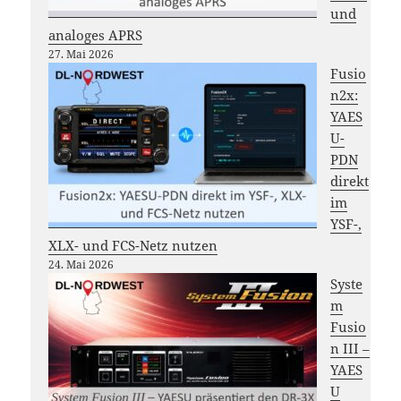
und
analoges APRS
27. Mai 2026
Fusio
n2x:
YAES
U-
PDN
direkt
im
YSF-,
XLX- und FCS-Netz nutzen
24. Mai 2026
Syste
m
Fusio
n III –
YAES
U