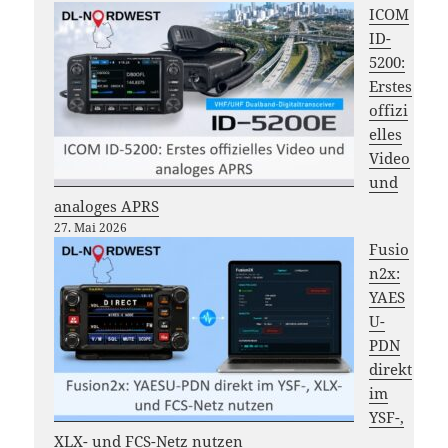
ICOM
ID-
5200:
Erstes
offizi
elles
Video
und
analoges APRS
27. Mai 2026
Fusio
n2x:
YAES
U-
PDN
direkt
im
YSF-,
XLX- und FCS-Netz nutzen