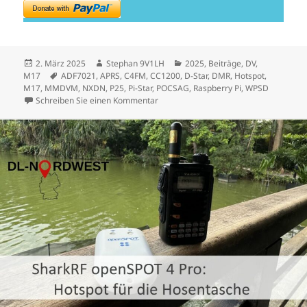
Veröffentlicht
Autor
Kategorien
2. März 2025
Stephan 9V1LH
2025
,
Beiträge
,
DV
,
am
Schlagwörter
M17
ADF7021
,
APRS
,
C4FM
,
CC1200
,
D-Star
,
DMR
,
Hotspot
,
M17
,
MMDVM
,
NXDN
,
P25
,
Pi-Star
,
POCSAG
,
Raspberry Pi
,
WPSD
zu Neue Generation von Digitalfunk-Ho
Schreiben Sie einen Kommentar