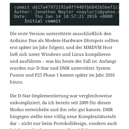
commit dd17a47972192a0ff448fb6842b5bef1c783b
Author: Jonathan Naylor <naylorjs@yahoo.com>
Date:   Thu Jan 14 18:57:21 2016 +0000
Initial commit
Die erste Version unterstützte ausschließlich den
Arduino Due als Modem-Hardware (Hotspots sollten
erst später im Jahr folgen), und der MMDVM Host
ließ sich unter Windows und Linux kompilieren
und ausführen – was bis heute der Fall ist. Anfangs
wurden nur D-Star und DMR unterstützt; System
Fusion und P25 Phase 1 kamen später im Jahr 2016
hinzu.
Die D-Star-Implementierung war vergleichsweise
unkompliziert, da ich bereits seit 2009 für diesen
Modus entwickelte und ihn sehr gut kannte. DMR
hingegen stellte eine völlig neue Komplexitätsstufe
dar – nicht nur beim Protokolldesign, sondern auch