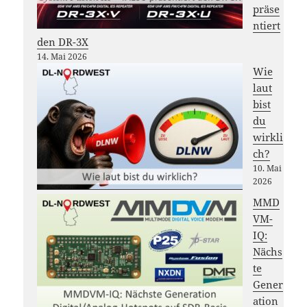
präse
ntiert
den DR-3X
14. Mai 2026
Wie
laut
bist
du
wirkli
ch?
10. Mai
2026
MMD
VM-
IQ:
Nächs
te
Gener
ation