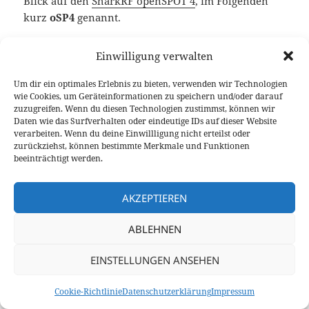
Blick auf den
SharkRF openSPOT 4
, im Folgenden
kurz
oSP4
genannt.
Einwilligung verwalten
Hotspot Übersicht DLNW
Um dir ein optimales Erlebnis zu bieten, verwenden wir Technologien
wie Cookies, um Geräteinformationen zu speichern und/oder darauf
zuzugreifen. Wenn du diesen Technologien zustimmst, können wir
Daten wie das Surfverhalten oder eindeutige IDs auf dieser Website
Beim
oSP4
handelt es sich bereits, und wie der
verarbeiten. Wenn du deine Einwillligung nicht erteilst oder
zurückziehst, können bestimmte Merkmale und Funktionen
Name vermuten lässt, um die 4. Generation Hotspot
beeinträchtigt werden.
des Estländischen Herstellers. Es gibt ihn sowohl als
Standard Version als auch in der
Pro
-Variante. Der
AKZEPTIEREN
Unterschied liegt im integrierten Transcoder, der
unter anderem die Transcodierung zwischen D-Star
ABLEHNEN
und DMR, C4FM und NXDN erlaubt. Das alleine
rechtfertigt den Preisunterschied von
80 Euro
Netto
EINSTELLUNGEN ANSEHEN
für mich persönlich jedoch noch nicht: Was mich
dennoch zum Kauf der Pro-Variante bewogen hat ist
Cookie-Richtlinie
Datenschutzerklärung
Impressum
die Tatsache, dass man durch den integrierten