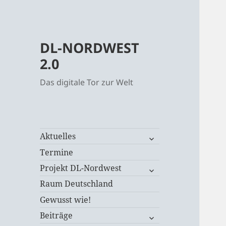
DL-NORDWEST
2.0
Das digitale Tor zur Welt
untermenü
Aktuelles
öffnen
Termine
untermenü
Projekt DL-Nordwest
öffnen
Raum Deutschland
Gewusst wie!
untermenü
Beiträge
öffnen