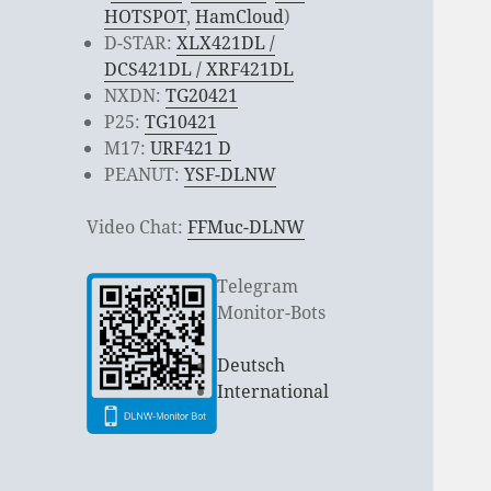
HOTSPOT
,
HamCloud
)
D-STAR:
XLX421DL /
DCS421DL / XRF421DL
NXDN:
TG20421
P25:
TG10421
M17:
URF421 D
PEANUT:
YSF-DLNW
Video Chat:
FFMuc-DLNW
Telegram
Monitor-Bots
Deutsch
International