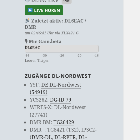
DLNW Live
idle
LIVE HÖREN
Zuletzt aktiv:
DL6EAC /
DMR
um 02:46:41 Uhr via XLX421 G
🎙 Mic Gain.beta
DL6EAC
-36
-30
-26
-20
-16
Leerer Träger
ZUGÄNGE DL-NORDWEST
YSF:
DE DL-Nordwest
(54919)
YCS262:
DG-ID 79
WIRES-X: DL-Nordwest
(27741)
DMR BM:
TG26429
DMR+: TG8421 (TS2), IPSC2-
(
DMR-DL
,
DL-RPTR
,
DL-