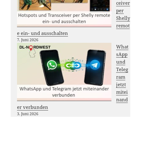
ceiver
per
Shelly
remot
e ein- und ausschalten
7. Juni 2026
What
sApp
und
Teleg
ram
jetzt
mitei
nand
er verbunden
3. Juni 2026