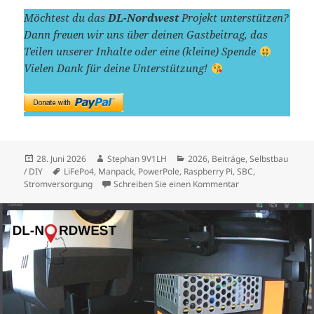
Möchtest du das
DL-Nordwest
Projekt unterstützen?
Dann freuen wir uns über deinen Gastbeitrag, das
Teilen unserer Inhalte oder eine (kleine) Spende
Vielen Dank für deine Unterstützung!
Veröffentlicht
Autor
Kategorien
28. Juni 2026
Stephan 9V1LH
2026
,
Beiträge
,
Selbstbau
am
Schlagwörter
/ DIY
LiFePo4
,
Manpack
,
PowerPole
,
Raspberry Pi
,
SBC
,
zu PowerPole-Verte
Stromversorgung
Schreiben Sie einen Kommentar