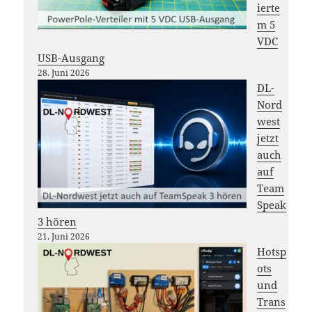
ierte
m 5
VDC
USB-Ausgang
28. Juni 2026
DL-
Nord
west
jetzt
auch
auf
Team
Speak
3 hören
21. Juni 2026
Hotsp
ots
und
Trans