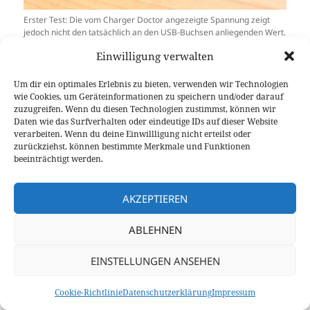
Erster Test: Die vom Charger Doctor angezeigte Spannung zeigt
jedoch nicht den tatsächlich an den USB-Buchsen anliegenden Wert.
Einwilligung verwalten
Da alles stimmte, konnte ich schließlich einen bzw.
bis zu zwei 5-V-Verbraucher anschließen. Um das
Um dir ein optimales Erlebnis zu bieten, verwenden wir Technologien
Netzteil auf dem Tisch vor dem Verrutschen zu
wie Cookies, um Geräteinformationen zu speichern und/oder darauf
zuzugreifen. Wenn du diesen Technologien zustimmst, können wir
sichern, habe ich auf der Unterseite vier
Daten wie das Surfverhalten oder eindeutige IDs auf dieser Website
Gummifüße aufgeklebt. Fertig!
verarbeiten. Wenn du deine Einwillligung nicht erteilst oder
zurückziehst, können bestimmte Merkmale und Funktionen
beeinträchtigt werden.
AKZEPTIEREN
Mögliche Verbesserungen und Ausblick
ABLEHNEN
Das Gehäuse ist nicht perfekt, erfüllt aber seinen
EINSTELLUNGEN ANSEHEN
Zweck. Als Optimierung würde ich es etwas breiter
auslegen, um der internen Verdrahtung mehr Platz
Cookie-Richtlinie
Datenschutzerklärung
Impressum
zu geben. Außerdem sollte der Gehäusedeckel an