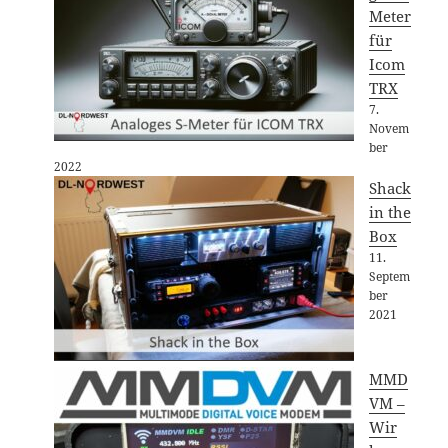
Meter
für
Icom
TRX
7.
Novem
ber
2022
Shack
in the
Box
11.
Septem
ber
2021
MMD
VM –
Wir