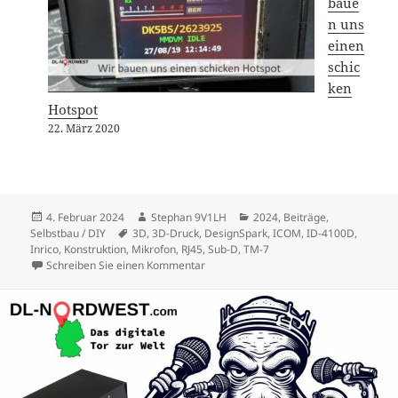
baue
n uns
einen
schic
ken
Hotspot
22. März 2020
Veröffentlicht
Autor
Kategorien
4. Februar 2024
Stephan 9V1LH
2024
,
Beiträge
,
am
Schlagwörter
Selbstbau / DIY
3D
,
3D-Druck
,
DesignSpark
,
ICOM
,
ID-4100D
,
Inrico
,
Konstruktion
,
Mikrofon
,
RJ45
,
Sub-D
,
TM-7
zu Funkamateur vs. Krakus: Der Mikrofo
Schreiben Sie einen Kommentar