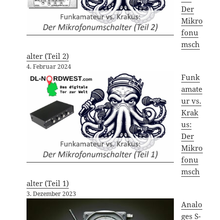
Der
Mikro
fonu
msch
alter (Teil 2)
4. Februar 2024
Funk
amate
ur vs.
Krak
us:
Der
Mikro
fonu
msch
alter (Teil 1)
3. Dezember 2023
Analo
ges S-