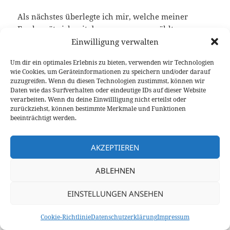
Als nächstes überlegte ich mir, welche meiner
Funkgeräte ich mit dem zuvor ausgewählten
Mikrofon betreiben möchte. Bei mir waren das ein:
Einwilligung verwalten
Um dir ein optimales Erlebnis zu bieten, verwenden wir Technologien
wie Cookies, um Geräteinformationen zu speichern und/oder darauf
zuzugreifen. Wenn du diesen Technologien zustimmst, können wir
Daten wie das Surfverhalten oder eindeutige IDs auf dieser Website
verarbeiten. Wenn du deine Einwillligung nicht erteilst oder
zurückziehst, können bestimmte Merkmale und Funktionen
beeinträchtigt werden.
AKZEPTIEREN
Funkgeräte bei 9V1LH
ICOM ID-4100 DH (RJ45/8 Pin Modular-
ABLEHNEN
Mikrofonanschluss)
EINSTELLUNGEN ANSEHEN
Inrico TM7 (RJ45/8 Pin Modular-
Mikrofonanschluss)
Cookie-Richtlinie
Datenschutzerklärung
Impressum
Yaesu FTM-400 DH (RJ11/6 Pin Modular-