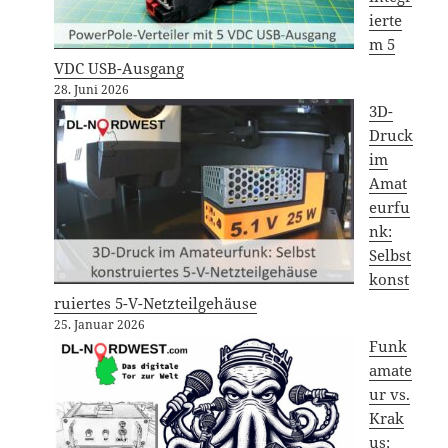
ierte
m 5
VDC USB-Ausgang
28. Juni 2026
3D-
Druck
im
Amat
eurfu
nk:
Selbst
konst
ruiertes 5-V-Netzteilgehäuse
25. Januar 2026
Funk
amate
ur vs.
Krak
us: