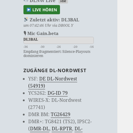
DLNW Live
idle
LIVE HÖREN
Zuletzt aktiv:
DL3BAL
um 07:42:46 Uhr via DB0OL Y
🎙 Mic Gain.beta
DL3BAL
-36
-30
-26
-20
-16
Empfang fragmentiert: Silence-Playouts
dominieren
ZUGÄNGE DL-NORDWEST
YSF:
DE DL-Nordwest
(54919)
YCS262:
DG-ID 79
WIRES-X: DL-Nordwest
(27741)
DMR BM:
TG26429
DMR+: TG8421 (TS2), IPSC2-
(
DMR-DL
,
DL-RPTR
,
DL-