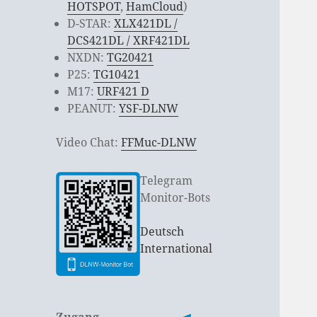
HOTSPOT
,
HamCloud
)
D-STAR:
XLX421DL /
DCS421DL / XRF421DL
NXDN:
TG20421
P25:
TG10421
M17:
URF421 D
PEANUT:
YSF-DLNW
Video Chat:
FFMuc-DLNW
Telegram
Monitor-Bots
Deutsch
International
Zugang