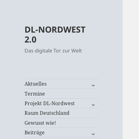
DL-NORDWEST
2.0
Das digitale Tor zur Welt
untermenü
Aktuelles
öffnen
Termine
untermenü
Projekt DL-Nordwest
öffnen
Raum Deutschland
Gewusst wie!
untermenü
Beiträge
öffnen