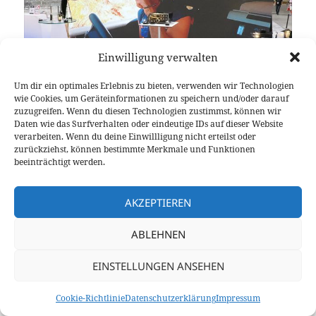
Einwilligung verwalten
Um dir ein optimales Erlebnis zu bieten, verwenden wir Technologien
wie Cookies, um Geräteinformationen zu speichern und/oder darauf
zuzugreifen. Wenn du diesen Technologien zustimmst, können wir
Der Uniden-Stand präsentierte sich sehr offen. Foto: hamlife.jp
Daten wie das Surfverhalten oder eindeutige IDs auf dieser Website
verarbeiten. Wenn du deine Einwillligung nicht erteilst oder
Nach 40 Jahren war Uniden in diesem Jahr erstmals
zurückziehst, können bestimmte Merkmale und Funktionen
wieder auf der Ham Fair vertreten – mit einem nach
beeinträchtigt werden.
drei Seiten hin offenen Stand direkt vor der
Eventbühne. Auf der linken Seite wurden
AKZEPTIEREN
zahlreiche Exportmodelle gezeigt, darunter auch der
ausschließlich für den japanischen Markt
ABLEHNEN
entwickelte und dort heiß diskutierte
Breitbandempfänger
BC160-WED
. Für uns deutlich
EINSTELLUNGEN ANSEHEN
interessanter: der auch für den deutschen Markt
bestimmte Uniden
BCD436HP
, ein tragbarer
Cookie-Richtlinie
Datenschutzerklärung
Impressum
Breitbandempfänger, der ebenfalls digitale Signale