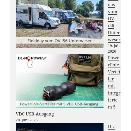
day
vom
OV
i56
Unter
weser
19. Juli
2026
Powe
rPole-
Vertei
ler
mit
integr
ierte
m 5
VDC USB-Ausgang
28. Juni 2026
DL-