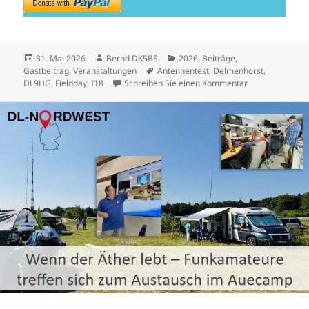
Veröffentlicht
Autor
Kategorien
31. Mai 2026
Bernd DK5BS
2026
,
Beiträge
,
am
Schlagwörter
Gastbeitrag
,
Veranstaltungen
Antennentest
,
Delmenhorst
,
zu Antennente
DL9HG
,
Fieldday
,
I18
Schreiben Sie einen Kommentar