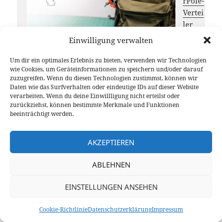
rPole-
Vertei
ler
mit
Einwilligung verwalten
integr
ierte
Um dir ein optimales Erlebnis zu bieten, verwenden wir Technologien
wie Cookies, um Geräteinformationen zu speichern und/oder darauf
m 5
zuzugreifen. Wenn du diesen Technologien zustimmst, können wir
VDC USB-Ausgang
Daten wie das Surfverhalten oder eindeutige IDs auf dieser Website
28. Juni 2026
verarbeiten. Wenn du deine Einwillligung nicht erteilst oder
DL-
zurückziehst, können bestimmte Merkmale und Funktionen
beeinträchtigt werden.
Nord
west
jetzt
AKZEPTIEREN
auch
ABLEHNEN
auf
Team
EINSTELLUNGEN ANSEHEN
Speak
3 hören
Cookie-Richtlinie
Datenschutzerklärung
Impressum
21. Juni 2026
Hotsp