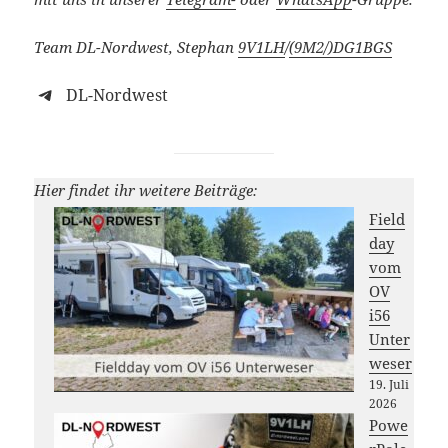
Team DL-Nordwest, Stephan
9V1LH
/
(9M2/)
DG1BGS
DL-Nordwest
Hier findet ihr weitere Beiträge:
Field
day
vom
OV
i56
Unter
weser
19. Juli
2026
Powe