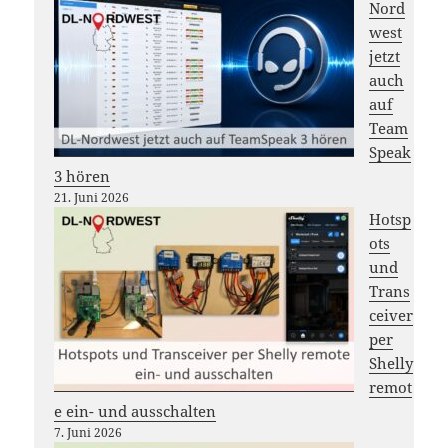
Nord
west
jetzt
auch
auf
Team
Speak
3 hören
21. Juni 2026
Hotsp
ots
und
Trans
ceiver
per
Shelly
remot
e ein- und ausschalten
7. Juni 2026