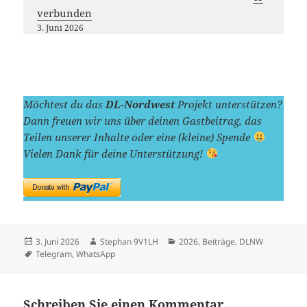
verbunden
3. Juni 2026
Möchtest du das
DL-Nordwest
Projekt unterstützen?
Dann freuen wir uns über deinen Gastbeitrag, das
Teilen unserer Inhalte oder eine (kleine) Spende
Vielen Dank für deine Unterstützung!
Veröffentlicht
Autor
Kategorien
3. Juni 2026
Stephan 9V1LH
2026
,
Beiträge
,
DLNW
am
Schlagwörter
Telegram
,
WhatsApp
Schreiben Sie einen Kommentar