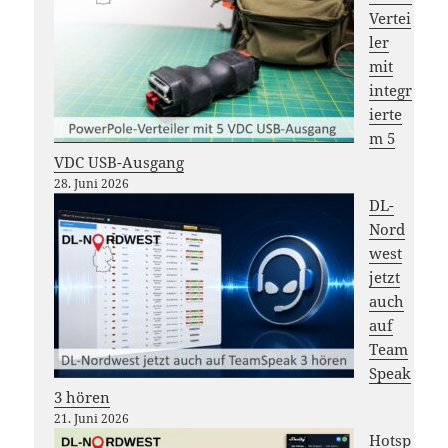
Vertei
ler
mit
integr
ierte
m 5
VDC USB-Ausgang
28. Juni 2026
DL-
Nord
west
jetzt
auch
auf
Team
Speak
3 hören
21. Juni 2026
Hotsp