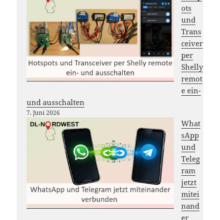
ots
und
Trans
ceiver
per
Shelly
remot
e ein-
und ausschalten
7. Juni 2026
What
sApp
und
Teleg
ram
jetzt
mitei
nand
er