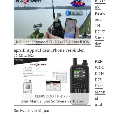
B.B.Li
nk:
Kenw
ood
TH-
D74/7
5 mit
der
aprs.fi App auf dem iPhone verbinden
17. März 2024
KEN
WOO
D TH-
D75 –
User
Manu
al
und
Software verfügbar