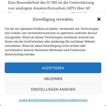
Eine Besonderheit des IC-905 ist die Unterstützung
von analogem Amateurfernsehen (ATV) über AV
Ein- und Ausgänge. Das empfangene TV-Bild kann
Einwilligung verwalten
bildschirmfüllend auf dem eingebauten Display
angezeigt werden. Mit entsprechenden Antennen
Um dir ein optimales Erlebnis zu bieten, verwenden wir Technologien
lassen sich hervorragend ATV QSOs führen, auch
wie Cookies, um Geräteinformationen zu speichern und/oder darauf
auf große Entfernungen. Mit der kompakten
zuzugreifen. Wenn du diesen Technologien zustimmst, können wir
Daten wie das Surfverhalten oder eindeutige IDs auf dieser Website
Bauform bietet der IC-905 ideale Möglichkeiten für
verarbeiten. Wenn du deine Einwillligung nicht erteilst oder
den Portabel-Betrieb von erhöhten Standorten aus.
zurückziehst, können bestimmte Merkmale und Funktionen
beeinträchtigt werden.
Durch die Konzeption des IC-905 werden die
höheren Frequenzbänder wie 13 oder 6 cm auch für
AKZEPTIEREN
Funkamateure zugänglich, die bisher auf
Eigenbaugeräte angewiesen waren. Dies eröffnet
ABLEHNEN
neue Möglichkeiten für den Betrieb auf den SHF-
Bereichen, wie Regenscatter auf 10 GHz oder auch
EINSTELLUNGEN ANSEHEN
der Betrieb über den QO-100 Satelliten. Der IC-905
wird voraussichtlich dazu beitragen, dass diese
Cookie-Richtlinie
Datenschutzerklärung
Impressum
Bänder in Zukunft bei Funkamateuren populärer