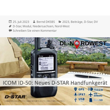
Veröffentlicht
Autor
Kategorien
25. Juli 2023
Bernd DK5BS
2023
,
Beiträge
,
D-Star
,
DV
am
Schlagwörter
D-Star
,
Modul
,
Niedersachsen
,
Nord-West
zu D-STAR Raum Niedersachsen Nord-
Schreiben Sie einen Kommentar