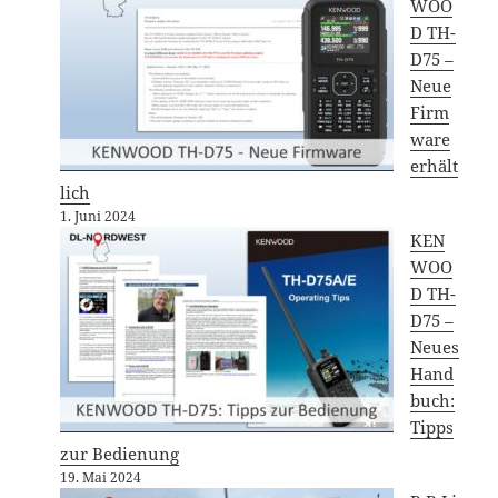
WOO
D TH-
D75 –
Neue
Firm
ware
erhält
lich
1. Juni 2024
KEN
WOO
D TH-
D75 –
Neues
Hand
buch:
Tipps
zur Bedienung
19. Mai 2024