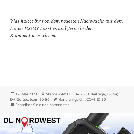
Was haltet ihr von dem neuesten Nachwuchs aus dem
Hause ICOM? Lasst es und gerne in den
Kommentaren wissen.
Veröffentlicht
Autor
Kategorien
19. Mai 2023
Stephan 9V1LH
2023
,
Beiträge
,
D-Star
,
am
Schlagwörter
DV
,
Geräte
,
Icom
,
ID-50
Handfunkgerät
,
ICOM
,
ID-50
zu ICOM ID-50E: Neues D-STAR Handf
Schreiben Sie einen Kommentar