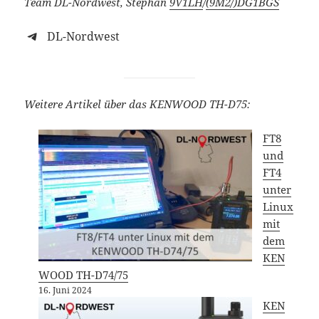
Team DL-Nordwest, Stephan
9V1LH
/
(9M2/)
DG1BGS
DL-Nordwest
Weitere Artikel über das KENWOOD TH-D75:
FT8
und
FT4
unter
Linux
mit
dem
KEN
WOOD TH-D74/75
16. Juni 2024
KEN