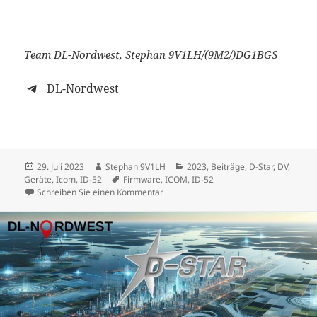
Team DL-Nordwest, Stephan
9V1LH
/
(9M2/)
DG1BGS
DL-Nordwest
Veröffentlicht
Autor
Kategorien
29. Juli 2023
Stephan 9V1LH
2023
,
Beiträge
,
D-Star
,
DV
,
am
Schlagwörter
Geräte
,
Icom
,
ID-52
Firmware
,
ICOM
,
ID-52
zu ICOM ID-52: Firmware Update v1.2
Schreiben Sie einen Kommentar