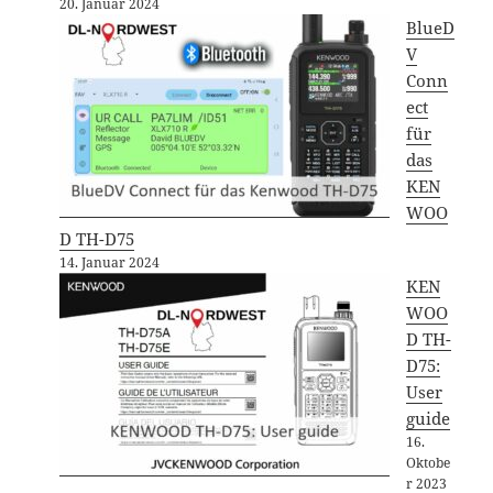
20. Januar 2024
BlueD
V
Conn
ect
für
das
KEN
WOO
D TH-D75
14. Januar 2024
KEN
WOO
D TH-
D75:
User
guide
16.
Oktobe
r 2023