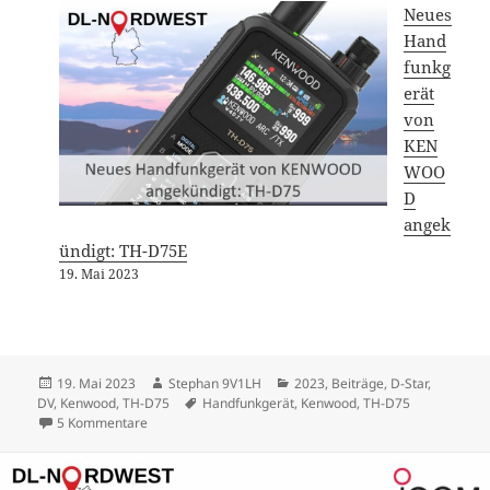
Neues
Hand
funkg
erät
von
KEN
WOO
D
angek
ündigt: TH-D75E
19. Mai 2023
Veröffentlicht
Autor
Kategorien
19. Mai 2023
Stephan 9V1LH
2023
,
Beiträge
,
D-Star
,
am
Schlagwörter
DV
,
Kenwood
,
TH-D75
Handfunkgerät
,
Kenwood
,
TH-D75
zu Neues Handfunkgerät von KENWOOD angekündigt: 
5 Kommentare