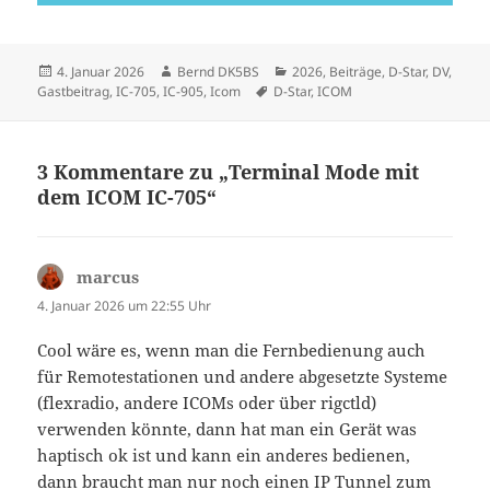
Veröffentlicht
Autor
Kategorien
4. Januar 2026
Bernd DK5BS
2026
,
Beiträge
,
D-Star
,
DV
,
am
Schlagwörter
Gastbeitrag
,
IC-705
,
IC-905
,
Icom
D-Star
,
ICOM
3 Kommentare zu „Terminal Mode mit
dem ICOM IC-705“
marcus
sagt:
4. Januar 2026 um 22:55 Uhr
Cool wäre es, wenn man die Fernbedienung auch
für Remotestationen und andere abgesetzte Systeme
(flexradio, andere ICOMs oder über rigctld)
verwenden könnte, dann hat man ein Gerät was
haptisch ok ist und kann ein anderes bedienen,
dann braucht man nur noch einen IP Tunnel zum