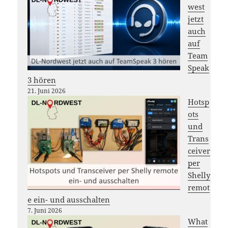
west
jetzt
auch
auf
Team
Speak
3 hören
21. Juni 2026
Hotsp
ots
und
Trans
ceiver
per
Shelly
remot
e ein- und ausschalten
7. Juni 2026
What