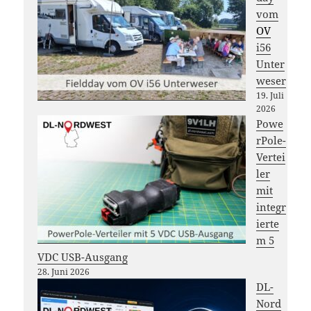
vom
OV
i56
Unter
weser
19. Juli
2026
Powe
rPole-
Vertei
ler
mit
integr
ierte
m 5
VDC USB-Ausgang
28. Juni 2026
DL-
Nord