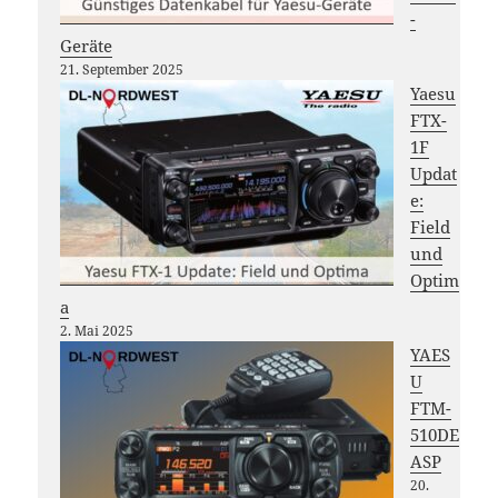
-
Geräte
21. September 2025
Yaesu
FTX-
1F
Updat
e:
Field
und
Optim
a
2. Mai 2025
YAES
U
FTM-
510DE
ASP
20.