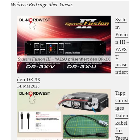
Weitere Beiträge über Yaesu:
Syste
m
Fusio
n III –
YAES
U
präse
ntiert
den DR-3X
14. Mai 2026
Tipp:
Günst
iges
Daten
kabel
für
Yaesu