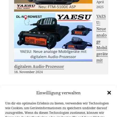
April
2025
YAES
U:
Neue
analo
ge
Mobil
geräte
mit
digitalem Audio-Prozessor
18. November 2024
Einwilligung verwalten
Möchtest du das
DL-Nordwest
Projekt unterstützen?
Um dir ein optimales Erlebnis zu bieten, verwenden wir Technologien
Dann freuen wir uns über deinen Gastbeitrag, das
wie Cookies, um Geräteinformationen zu speichern und/oder darauf
zuzugreifen. Wenn du diesen Technologien zustimmst, können wir
Teilen unserer Inhalte oder eine (kleine) Spende