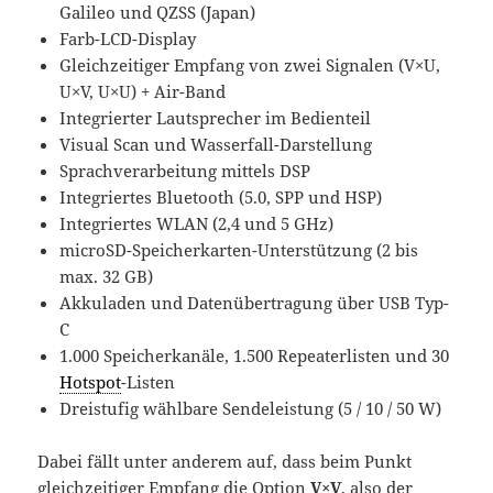
Galileo und QZSS (Japan)
Farb-LCD-Display
Gleichzeitiger Empfang von zwei Signalen (V×U,
U×V, U×U) + Air-Band
Integrierter Lautsprecher im Bedienteil
Visual Scan und Wasserfall-Darstellung
Sprachverarbeitung mittels DSP
Integriertes Bluetooth (5.0, SPP und HSP)
Integriertes WLAN (2,4 und 5 GHz)
microSD-Speicherkarten-Unterstützung (2 bis
max. 32 GB)
Akkuladen und Datenübertragung über USB Typ-
C
1.000 Speicherkanäle, 1.500 Repeaterlisten und 30
Hotspot
-Listen
Dreistufig wählbare Sendeleistung (5 / 10 / 50 W)
Dabei fällt unter anderem auf, dass beim Punkt
gleichzeitiger Empfang die Option
V×V
, also der