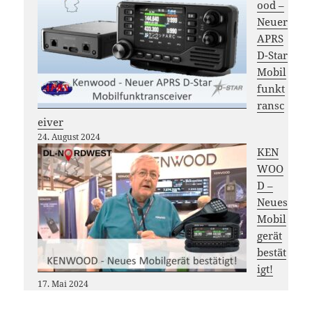
ood –
Neuer
APRS
D-Star
Mobil
funkt
ransc
eiver
24. August 2024
KEN
WOO
D –
Neues
Mobil
gerät
bestät
igt!
17. Mai 2024