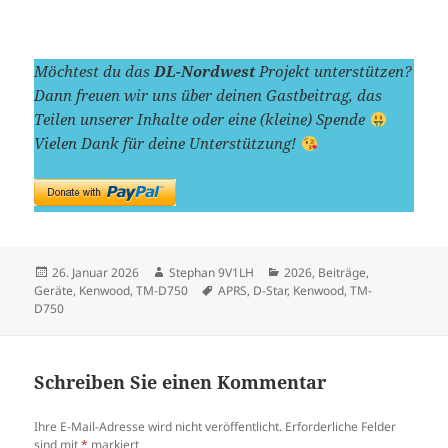
Möchtest du das
DL-Nordwest
Projekt unterstützen?
Dann freuen wir uns über deinen Gastbeitrag, das
Teilen unserer Inhalte oder eine (kleine) Spende
Vielen Dank für deine Unterstützung!
Veröffentlicht
Autor
Kategorien
26. Januar 2026
Stephan 9V1LH
2026
,
Beiträge
,
am
Schlagwörter
Geräte
,
Kenwood
,
TM-D750
APRS
,
D-Star
,
Kenwood
,
TM-
D750
Schreiben Sie einen Kommentar
Ihre E-Mail-Adresse wird nicht veröffentlicht.
Erforderliche Felder
sind mit
*
markiert