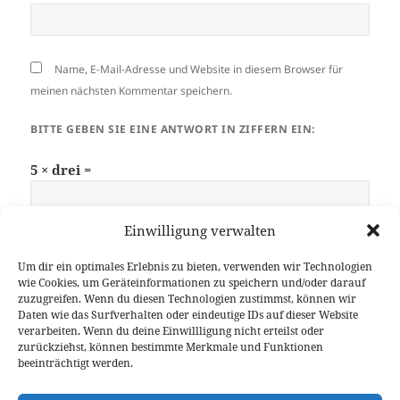
Name, E-Mail-Adresse und Website in diesem Browser für
meinen nächsten Kommentar speichern.
BITTE GEBEN SIE EINE ANTWORT IN ZIFFERN EIN:
5 × drei =
Einwilligung verwalten
Um dir ein optimales Erlebnis zu bieten, verwenden wir Technologien
wie Cookies, um Geräteinformationen zu speichern und/oder darauf
zuzugreifen. Wenn du diesen Technologien zustimmst, können wir
Daten wie das Surfverhalten oder eindeutige IDs auf dieser Website
Beitragsnavigation
verarbeiten. Wenn du deine Einwillligung nicht erteilst oder
WEITER
zurückziehst, können bestimmte Merkmale und Funktionen
3D-Druck im Amateurfunk: Selbst
Nächster
beeinträchtigt werden.
konstruiertes 5-V-Netzteilgehäuse
Beitrag