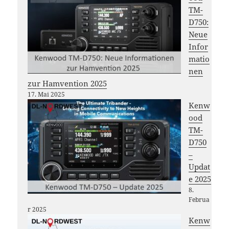
TM-
D750:
Neue
Infor
matio
nen
zur Hamvention 2025
17. Mai 2025
Kenw
ood
TM-
D750
–
Updat
e 2025
8.
Februa
r 2025
Kenw