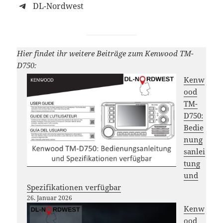
DL-Nordwest
Hier findet ihr weitere Beiträge zum Kenwood TM-
D750:
Kenw
ood
TM-
D750:
Bedie
nung
sanlei
tung
und
Spezifikationen verfügbar
26. Januar 2026
Kenw
ood