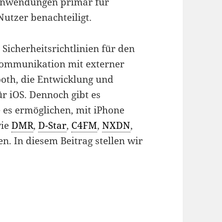
k-Anwendungen primär für
utzer benachteiligt.
Sicherheitsrichtlinien für den
Kommunikation mit externer
ooth, die Entwicklung und
ür iOS. Dennoch gibt es
 es ermöglichen, mit iPhone
wie
DMR
,
D-Star
,
C4FM
,
NXDN
,
n. In diesem Beitrag stellen wir