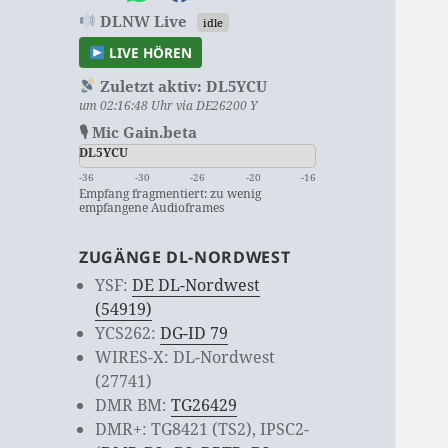
DLNW Live
idle
LIVE HÖREN
Zuletzt aktiv:
DL5YCU
um 02:16:48 Uhr via DE26200 Y
🎙 Mic Gain.beta
DL5YCU
-36
-30
-26
-20
-16
Empfang fragmentiert: zu wenig
empfangene Audioframes
ZUGÄNGE DL-NORDWEST
YSF:
DE DL-Nordwest
(54919)
YCS262:
DG-ID 79
WIRES-X: DL-Nordwest
(27741)
DMR BM:
TG26429
DMR+: TG8421 (TS2), IPSC2-