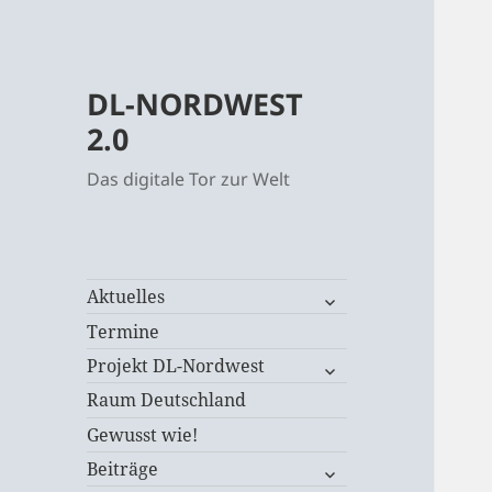
DL-NORDWEST
2.0
Das digitale Tor zur Welt
untermenü
Aktuelles
öffnen
Termine
untermenü
Projekt DL-Nordwest
öffnen
Raum Deutschland
Gewusst wie!
untermenü
Beiträge
öffnen