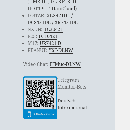
(
DMR-DL
,
DL-RPTR
,
DL-
HOTSPOT
,
HamCloud
)
D-STAR:
XLX421DL /
DCS421DL / XRF421DL
NXDN:
TG20421
P25:
TG10421
M17:
URF421 D
PEANUT:
YSF-DLNW
Video Chat:
FFMuc-DLNW
Telegram
Monitor-Bots
Deutsch
International