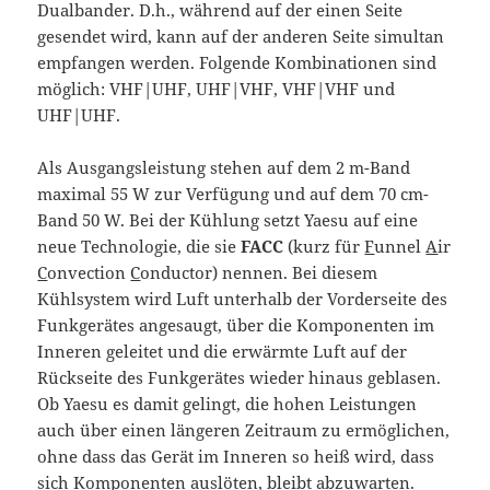
Dualbander. D.h., während auf der einen Seite
gesendet wird, kann auf der anderen Seite simultan
empfangen werden. Folgende Kombinationen sind
möglich: VHF|UHF, UHF|VHF, VHF|VHF und
UHF|UHF.
Als Ausgangsleistung stehen auf dem 2 m-Band
maximal 55 W zur Verfügung und auf dem 70 cm-
Band 50 W. Bei der Kühlung setzt Yaesu auf eine
neue Technologie, die sie
FACC
(kurz für
F
unnel
A
ir
C
onvection
C
onductor) nennen. Bei diesem
Kühlsystem wird Luft unterhalb der Vorderseite des
Funkgerätes angesaugt, über die Komponenten im
Inneren geleitet und die erwärmte Luft auf der
Rückseite des Funkgerätes wieder hinaus geblasen.
Ob Yaesu es damit gelingt, die hohen Leistungen
auch über einen längeren Zeitraum zu ermöglichen,
ohne dass das Gerät im Inneren so heiß wird, dass
sich Komponenten auslöten, bleibt abzuwarten.