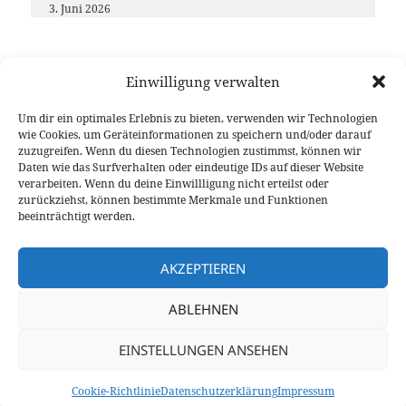
3. Juni 2026
Einwilligung verwalten
Möchtest du das
DL-Nordwest
Projekt unterstützen?
Um dir ein optimales Erlebnis zu bieten, verwenden wir Technologien
Dann freuen wir uns über deinen Gastbeitrag, das
wie Cookies, um Geräteinformationen zu speichern und/oder darauf
zuzugreifen. Wenn du diesen Technologien zustimmst, können wir
Teilen unserer Inhalte oder eine (kleine) Spende
Daten wie das Surfverhalten oder eindeutige IDs auf dieser Website
Vielen Dank für deine Unterstützung!
verarbeiten. Wenn du deine Einwillligung nicht erteilst oder
zurückziehst, können bestimmte Merkmale und Funktionen
beeinträchtigt werden.
AKZEPTIEREN
Veröffentlicht
Autor
Kategorien
18. November 2024
Stephan 9V1LH
2024
,
Beiträge
,
ABLEHNEN
am
Schlagwörter
Geräte
,
Yaesu
ASP
,
Brücke
,
FAC
,
FM
,
FM-Funknetz
,
FT-3165
,
FT-
zu YAESU: Neue analoge
3185
,
FTM-150
,
XLX421
,
Yaesu
2 Kommentare
EINSTELLUNGEN ANSEHEN
©2020-2026
9V1LH
/
DG1BGS
und
DK5BS
Kontakt
/
Datenschutz
/
Impressum
/
Cookie-Richtlinie (EU)
Cookie-Richtlinie
Datenschutzerklärung
Impressum