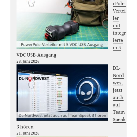
rPole-
Vertei
ler
mit
integr
ierte
m 5
VDC USB-Ausgang
28. Juni 2026
DL-
Nord
west
jetzt
auch
auf
Team
Speak
3 hören
21. Juni 2026