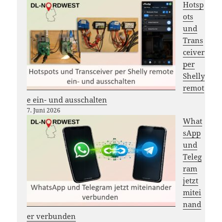
Hotsp
ots
und
Trans
ceiver
per
Shelly
remot
e ein- und ausschalten
7. Juni 2026
What
sApp
und
Teleg
ram
jetzt
mitei
nand
er verbunden