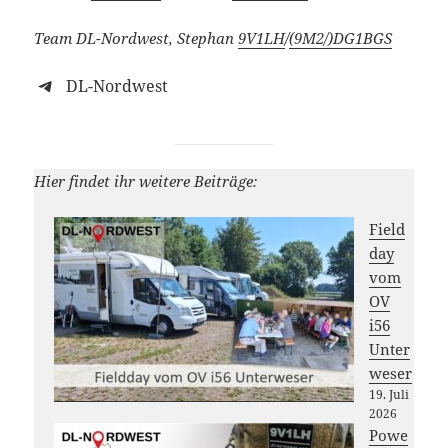
Team DL-Nordwest, Stephan
9V1LH
/
(9M2/)
DG1BGS
DL-Nordwest
Hier findet ihr weitere Beiträge:
Field
day
vom
OV
i56
Unter
weser
19. Juli
2026
Powe