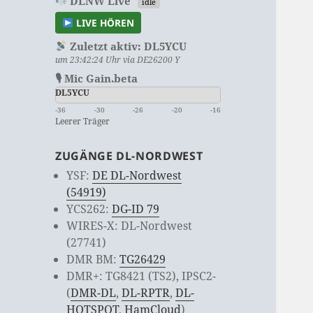
DLNW Live
idle
LIVE HÖREN
Zuletzt aktiv:
DL5YCU
um 23:42:24 Uhr via DE26200 Y
🎙 Mic Gain.beta
DL5YCU
-36
-30
-26
-20
-16
Leerer Träger
ZUGÄNGE DL-NORDWEST
YSF:
DE DL-Nordwest
(54919)
YCS262:
DG-ID 79
WIRES-X: DL-Nordwest
(27741)
DMR BM:
TG26429
DMR+: TG8421 (TS2), IPSC2-
(
DMR-DL
,
DL-RPTR
,
DL-
HOTSPOT
,
HamCloud
)