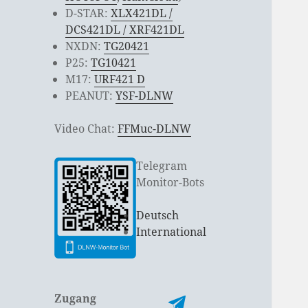
D-STAR:
XLX421DL /
DCS421DL / XRF421DL
NXDN:
TG20421
P25:
TG10421
M17:
URF421 D
PEANUT:
YSF-DLNW
Video Chat:
FFMuc-DLNW
Telegram
Monitor-Bots
Deutsch
International
Zugang