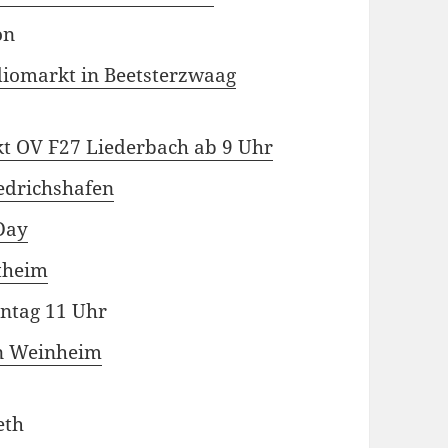
on
adiomarkt in Beetsterzwaag
t OV F27 Liederbach ab 9 Uhr
edrichshafen
Day
theim
ntag 11 Uhr
n Weinheim
eth