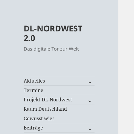
DL-NORDWEST
2.0
Das digitale Tor zur Welt
untermenü
Aktuelles
öffnen
Termine
untermenü
Projekt DL-Nordwest
öffnen
Raum Deutschland
Gewusst wie!
untermenü
Beiträge
öffnen