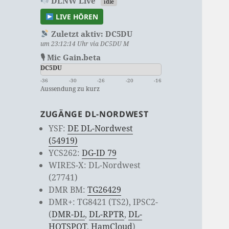
DLNW Live
idle
LIVE HÖREN
Zuletzt aktiv:
DC5DU
um 23:12:14 Uhr via DC5DU M
🎙 Mic Gain.beta
DC5DU
-36
-30
-26
-20
-16
Aussendung zu kurz
ZUGÄNGE DL-NORDWEST
YSF:
DE DL-Nordwest
(54919)
YCS262:
DG-ID 79
WIRES-X: DL-Nordwest
(27741)
DMR BM:
TG26429
DMR+: TG8421 (TS2), IPSC2-
(
DMR-DL
,
DL-RPTR
,
DL-
HOTSPOT
,
HamCloud
)