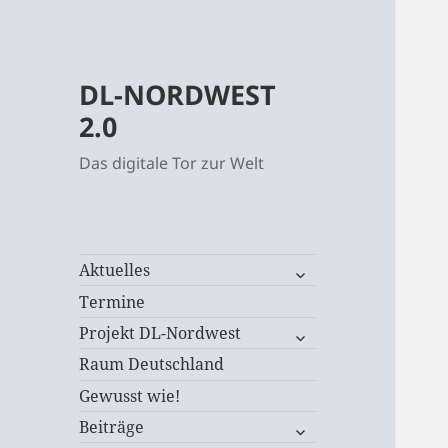
DL-NORDWEST
2.0
Das digitale Tor zur Welt
untermenü
Aktuelles
öffnen
Termine
untermenü
Projekt DL-Nordwest
öffnen
Raum Deutschland
Gewusst wie!
untermenü
Beiträge
öffnen