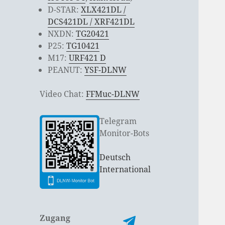
D-STAR:
XLX421DL /
DCS421DL / XRF421DL
NXDN:
TG20421
P25:
TG10421
M17:
URF421 D
PEANUT:
YSF-DLNW
Video Chat:
FFMuc-DLNW
Telegram
Monitor-Bots
Deutsch
International
Zugang