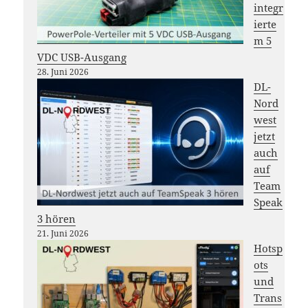
integr
ierte
m 5
VDC USB-Ausgang
28. Juni 2026
DL-
Nord
west
jetzt
auch
auf
Team
Speak
3 hören
21. Juni 2026
Hotsp
ots
und
Trans