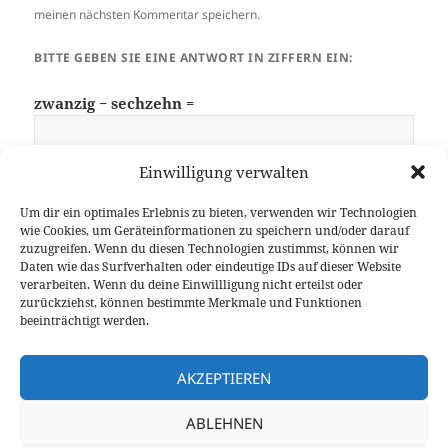
meinen nächsten Kommentar speichern.
BITTE GEBEN SIE EINE ANTWORT IN ZIFFERN EIN:
zwanzig − sechzehn =
Einwilligung verwalten
Um dir ein optimales Erlebnis zu bieten, verwenden wir Technologien
wie Cookies, um Geräteinformationen zu speichern und/oder darauf
zuzugreifen. Wenn du diesen Technologien zustimmst, können wir
Daten wie das Surfverhalten oder eindeutige IDs auf dieser Website
Beitragsnavigation
verarbeiten. Wenn du deine Einwillligung nicht erteilst oder
WEITER
zurückziehst, können bestimmte Merkmale und Funktionen
Das Ende der HamClock – oder doch
Nächster
beeinträchtigt werden.
nicht?
Beitrag
AKZEPTIEREN
ZURÜCK
USB-Handmikrofon mit JaY-TrX-Link App
Vorheriger
ABLEHNEN
unter Windows nutzen
Beitrag