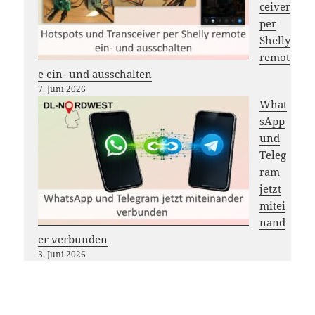
ceiver
per
Shelly
remot
e ein- und ausschalten
7. Juni 2026
What
sApp
und
Teleg
ram
jetzt
mitei
nand
er verbunden
3. Juni 2026