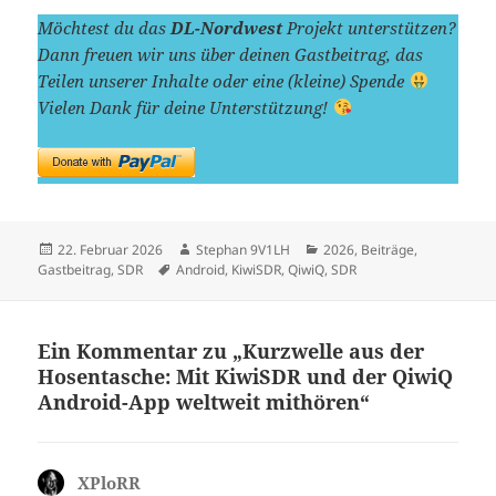
Möchtest du das
DL-Nordwest
Projekt unterstützen?
Dann freuen wir uns über deinen Gastbeitrag, das
Teilen unserer Inhalte oder eine (kleine) Spende
Vielen Dank für deine Unterstützung!
Veröffentlicht
Autor
Kategorien
22. Februar 2026
Stephan 9V1LH
2026
,
Beiträge
,
am
Schlagwörter
Gastbeitrag
,
SDR
Android
,
KiwiSDR
,
QiwiQ
,
SDR
Ein Kommentar zu „Kurzwelle aus der
Hosentasche: Mit KiwiSDR und der QiwiQ
Android-App weltweit mithören“
XPloRR
sagt: