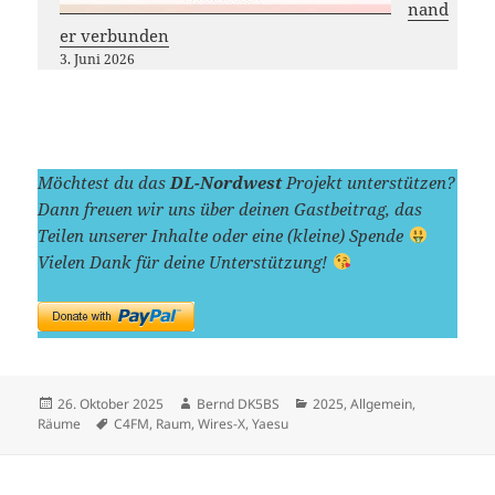
nand
er verbunden
3. Juni 2026
Möchtest du das
DL-Nordwest
Projekt unterstützen?
Dann freuen wir uns über deinen Gastbeitrag, das
Teilen unserer Inhalte oder eine (kleine) Spende
Vielen Dank für deine Unterstützung!
Veröffentlicht
Autor
Kategorien
26. Oktober 2025
Bernd DK5BS
2025
,
Allgemein
,
am
Schlagwörter
Räume
C4FM
,
Raum
,
Wires-X
,
Yaesu