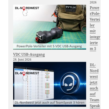
2026
Powe
rPole-
Vertei
ler
mit
integr
ierte
m 5
VDC USB-Ausgang
28. Juni 2026
DL-
Nord
west
jetzt
auch
auf
Team
Speak