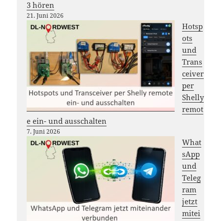
3 hören
21. Juni 2026
Hotsp
ots
und
Trans
ceiver
per
Shelly
remot
e ein- und ausschalten
7. Juni 2026
What
sApp
und
Teleg
ram
jetzt
mitei