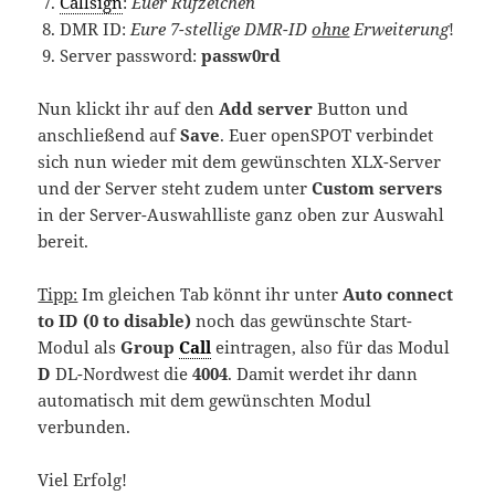
Callsign
:
Euer Rufzeichen
DMR ID:
Eure 7-stellige DMR-ID
ohne
Erweiterung
!
Server password:
passw0rd
Nun klickt ihr auf den
Add server
Button und
anschließend auf
Save
. Euer openSPOT verbindet
sich nun wieder mit dem gewünschten XLX-Server
und der Server steht zudem unter
Custom servers
in der Server-Auswahlliste ganz oben zur Auswahl
bereit.
Tipp:
Im gleichen Tab könnt ihr unter
Auto connect
to ID (0 to disable)
noch das gewünschte Start-
Modul als
Group
Call
eintragen, also für das Modul
D
DL-Nordwest die
4004
. Damit werdet ihr dann
automatisch mit dem gewünschten Modul
verbunden.
Viel Erfolg!