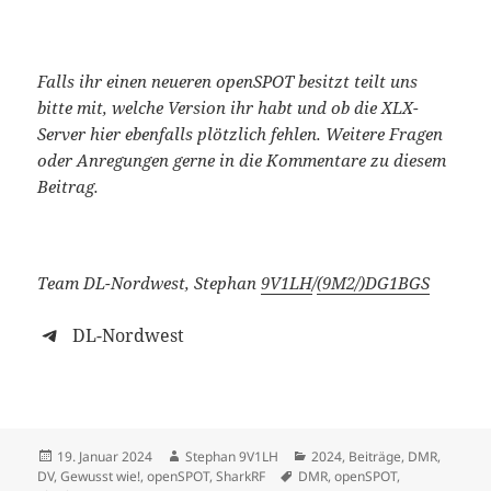
Falls ihr einen neueren openSPOT besitzt teilt uns
bitte mit, welche Version ihr habt und ob die XLX-
Server hier ebenfalls plötzlich fehlen. Weitere Fragen
oder Anregungen gerne in die Kommentare zu diesem
Beitrag.
Team DL-Nordwest, Stephan
9V1LH
/
(9M2/)
DG1BGS
DL-Nordwest
Veröffentlicht
Autor
Kategorien
19. Januar 2024
Stephan 9V1LH
2024
,
Beiträge
,
DMR
,
am
Schlagwörter
DV
,
Gewusst wie!
,
openSPOT
,
SharkRF
DMR
,
openSPOT
,