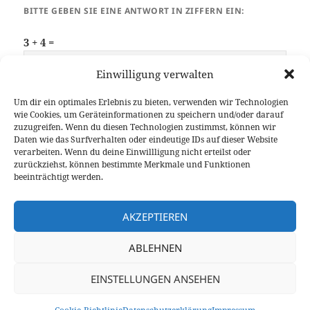
BITTE GEBEN SIE EINE ANTWORT IN ZIFFERN EIN:
3 + 4 =
Einwilligung verwalten
Um dir ein optimales Erlebnis zu bieten, verwenden wir Technologien
wie Cookies, um Geräteinformationen zu speichern und/oder darauf
zuzugreifen. Wenn du diesen Technologien zustimmst, können wir
Daten wie das Surfverhalten oder eindeutige IDs auf dieser Website
verarbeiten. Wenn du deine Einwillligung nicht erteilst oder
zurückziehst, können bestimmte Merkmale und Funktionen
Beitragsnavigation
WEITER
beeinträchtigt werden.
Amateurfunk Termine 2024
Nächster
Beitrag
AKZEPTIEREN
ZURÜCK
KENWOOD TH-D75 – User Manual und
Vorheriger
ABLEHNEN
Software verfügbar
Beitrag
EINSTELLUNGEN ANSEHEN
©2020-2026
9V1LH
/
DG1BGS
und
DK5BS
Kontakt
/
Datenschutz
/
Impressum
/
Cookie-Richtlinie (EU)