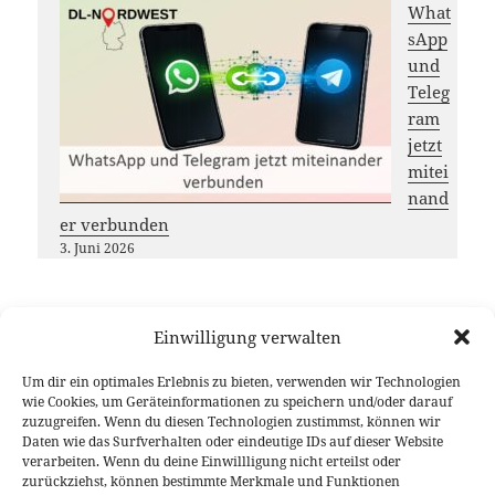
What
sApp
und
Teleg
ram
jetzt
mitei
nand
er verbunden
3. Juni 2026
Einwilligung verwalten
Möchtest du das
DL-Nordwest
Projekt unterstützen?
Um dir ein optimales Erlebnis zu bieten, verwenden wir Technologien
Dann freuen wir uns über deinen Gastbeitrag, das
wie Cookies, um Geräteinformationen zu speichern und/oder darauf
zuzugreifen. Wenn du diesen Technologien zustimmst, können wir
Teilen unserer Inhalte oder eine (kleine) Spende
Daten wie das Surfverhalten oder eindeutige IDs auf dieser Website
Vielen Dank für deine Unterstützung!
verarbeiten. Wenn du deine Einwillligung nicht erteilst oder
zurückziehst, können bestimmte Merkmale und Funktionen