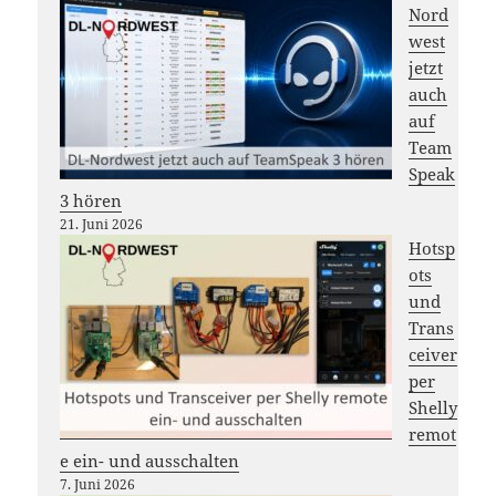
Nord
west
jetzt
auch
auf
Team
Speak
3 hören
21. Juni 2026
Hotsp
ots
und
Trans
ceiver
per
Shelly
remot
e ein- und ausschalten
7. Juni 2026