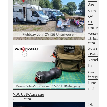
day
vom
OV
i56
Unter
weser
19. Juli
2026
Powe
rPole-
Vertei
ler
mit
integr
ierte
m 5
VDC USB-Ausgang
28. Juni 2026
DL-