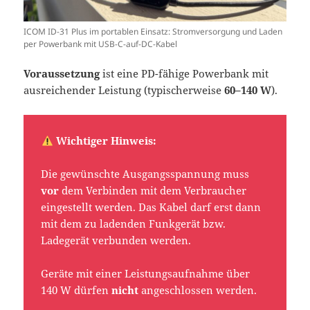
ICOM ID-31 Plus im portablen Einsatz: Stromversorgung und Laden
per Powerbank mit USB-C-auf-DC-Kabel
Voraussetzung
ist eine PD-fähige Powerbank mit
ausreichender Leistung (typischerweise
60–140 W
).
Wichtiger Hinweis:
Die gewünschte Ausgangsspannung muss
vor
dem Verbinden mit dem Verbraucher
eingestellt werden. Das Kabel darf erst dann
mit dem zu ladenden Funkgerät bzw.
Ladegerät verbunden werden.
Geräte mit einer Leistungsaufnahme über
140 W dürfen
nicht
angeschlossen werden.