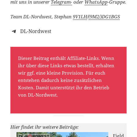
mit uns in unserer
Telegram-
oder
WhatsApp
-Gruppe.
Team DL-Nordwest, Stephan
9V1LH
/
(9M2/)
DG1BGS
DL-Nordwest
Dieser Beitrag enthält Affiliate-Links. Wenn
ihr über diese Links etwas bestellt, erhalten
wir ggf. eine kleine Provision. Für euch
entstehen dadurch keine zusätzlichen
Kosten. Damit unterstützt ihr den Betrieb
von DL-Nordwest.
Hier findet ihr weitere Beiträge:
Field