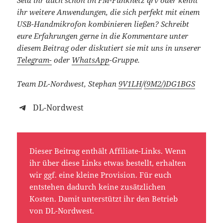
ihr weitere Anwendungen, die sich perfekt mit einem
USB-Handmikrofon kombinieren ließen?
Schreibt
eure Erfahrungen gerne in die Kommentare unter
diesem Beitrag oder diskutiert sie mit uns in unserer
Telegram-
oder
WhatsApp
-Gruppe.
Team DL-Nordwest, Stephan
9V1LH
/
(9M2/)
DG1BGS
DL-Nordwest
Dieser Beitrag enthält Affiliate-Links. Wenn
ihr über diese Links etwas bestellt, erhalten
wir ggf. eine kleine Provision. Für euch
entstehen dadurch keine zusätzlichen
Kosten. Damit unterstützt ihr den Betrieb
von DL-Nordwest.