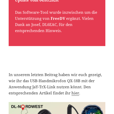
Das Software-Tool wurde inzwischen um die
Unterstützung von
FreeDV
ergänzt. Vielen
Dank an Josef, DL6EAC, für den
entsprechenden Hinweis.
In unserem letzten Beitrag haben wir euch gezeigt,
wie ihr das USB-Handmikrofon QX-18B mit der
Anwendung JaY-TrX-Link nutzen könnt. Den
entsprechenden Artikel findet ihr
hier
.