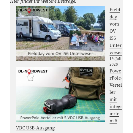
Hier findet ihr weitere Beiträge:
Field
day
vom
OV
i56
Unter
weser
19. Juli
2026
Powe
rPole-
Vertei
ler
mit
integr
ierte
m 5
VDC USB-Ausgang