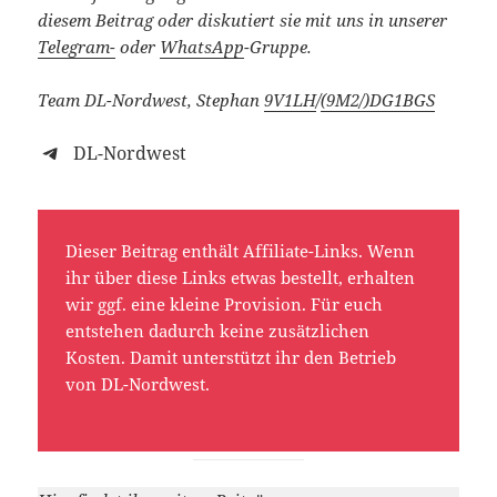
diesem Beitrag oder diskutiert sie mit uns in unserer
Telegram-
oder
WhatsApp
-Gruppe.
Team DL-Nordwest, Stephan
9V1LH
/
(9M2/)
DG1BGS
DL-Nordwest
Dieser Beitrag enthält Affiliate-Links. Wenn
ihr über diese Links etwas bestellt, erhalten
wir ggf. eine kleine Provision. Für euch
entstehen dadurch keine zusätzlichen
Kosten. Damit unterstützt ihr den Betrieb
von DL-Nordwest.