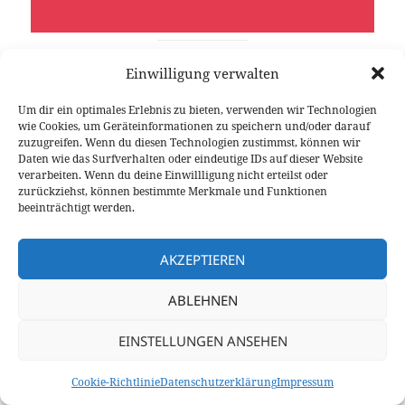
Hier findet ihr weitere Beiträge:
Einwilligung verwalten
Field
Um dir ein optimales Erlebnis zu bieten, verwenden wir Technologien
day
wie Cookies, um Geräteinformationen zu speichern und/oder darauf
vom
zuzugreifen. Wenn du diesen Technologien zustimmst, können wir
Daten wie das Surfverhalten oder eindeutige IDs auf dieser Website
OV
verarbeiten. Wenn du deine Einwillligung nicht erteilst oder
i56
zurückziehst, können bestimmte Merkmale und Funktionen
Unter
beeinträchtigt werden.
weser
19. Juli
AKZEPTIEREN
2026
Powe
ABLEHNEN
rPole-
Vertei
EINSTELLUNGEN ANSEHEN
ler
mit
Cookie-Richtlinie
Datenschutzerklärung
Impressum
integr