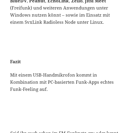
BlueDV
,
Peanut
,
EchoLink
,
Zello
,
Jitsi Meet
(Freifunk) und weiteren Anwendungen unter
Windows nutzen könnt – sowie im Einsatz mit
einem SvxLink Radioless Node unter Linux.
Fazit
Mit einem USB-Handmikrofon kommt in
Kombination mit PC-basierten Funk-Apps echtes
Funk-Feeling auf.
Seid ihr auch schon im FM-Funknetz qrv oder kennt