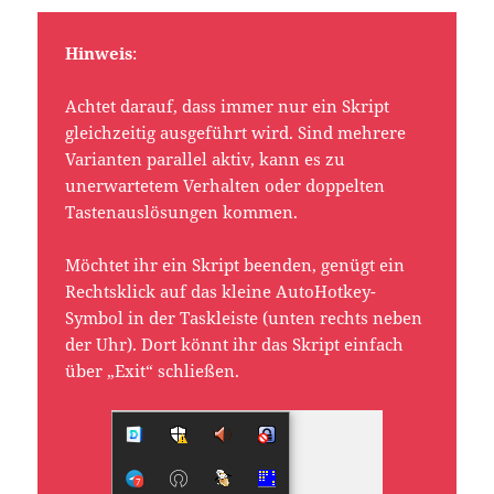
Hinweis
:
Achtet darauf, dass immer nur ein Skript
gleichzeitig ausgeführt wird. Sind mehrere
Varianten parallel aktiv, kann es zu
unerwartetem Verhalten oder doppelten
Tastenauslösungen kommen.
Möchtet ihr ein Skript beenden, genügt ein
Rechtsklick auf das kleine AutoHotkey-
Symbol in der Taskleiste (unten rechts neben
der Uhr). Dort könnt ihr das Skript einfach
über „Exit“ schließen.