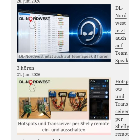
28. Juni 2026
DL-
Nord
west
jetzt
auch
auf
Team
Speak
3 hören
21. Juni 2026
Hotsp
ots
und
Trans
ceiver
per
Shelly
remot